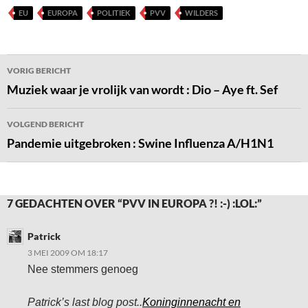
EU
EUROPA
POLITIEK
PVV
WILDERS
Bericht
VORIG BERICHT
navigatie
Muziek waar je vrolijk van wordt : Dio – Aye ft. Sef
VOLGEND BERICHT
Pandemie uitgebroken : Swine Influenza A/H1N1
7 GEDACHTEN OVER “PVV IN EUROPA ?! :-) :LOL:”
Patrick
3 MEI 2009 OM 18:17
Nee stemmers genoeg
Patrick’s last blog post..
Koninginnenacht en