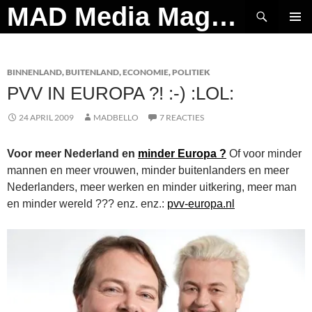
Ga
Zoeken
MAD Media Magazine
naar
PRIMAI
de
MENU
inhoud
BINNENLAND
,
BUITENLAND
,
ECONOMIE
,
POLITIEK
PVV IN EUROPA ?! :-) :LOL:
24 APRIL 2009
MADBELLO
7 REACTIES
Voor meer Nederland en
minder Europa ?
Of voor minder
mannen en meer vrouwen, minder buitenlanders en meer
Nederlanders, meer werken en minder uitkering, meer man
en minder wereld ??? enz. enz.:
pvv-europa.nl