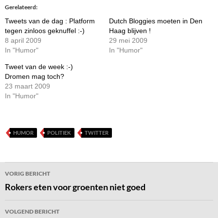
Gerelateerd
Tweets van de dag : Platform
Dutch Bloggies moeten in Den
tegen zinloos geknuffel :-)
Haag blijven !
8 april 2009
29 mei 2009
In "Humor"
In "Humor"
Tweet van de week :-)
Dromen mag toch?
23 maart 2009
In "Humor"
HUMOR
POLITIEK
TWITTER
Bericht
VORIG BERICHT
navigatie
Rokers eten voor groenten niet goed
VOLGEND BERICHT