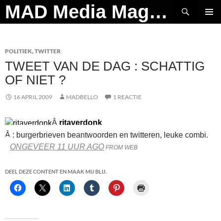
Ga
Zoeken
MAD Media Magazine
naar
PRIMAI
de
MENU
inhoud
POLITIEK
,
TWITTER
TWEET VAN DE DAG : SCHATTIG
OF NIET ?
16 APRIL 2009
MADBELLO
1 REACTIE
Â
ritaverdonk
Â : burgerbrieven beantwoorden en twitteren, leuke combi.
ONGEVEER 11 UUR AGO
FROM WEB
DEEL DEZE CONTENT EN MAAK MIJ BLIJ.