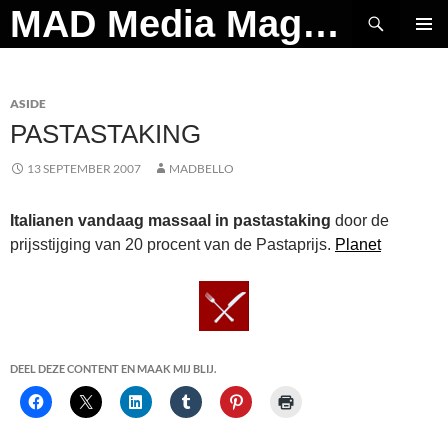
Ga
Zoeken
MAD Media Magazine
naar
PRIMAI
de
MENU
inhoud
ASIDE
PASTASTAKING
13 SEPTEMBER 2007
MADBELLO
Italianen vandaag massaal in pastastaking
door de
prijsstijging van 20 procent van de Pastaprijs.
Planet
DEEL DEZE CONTENT EN MAAK MIJ BLIJ.