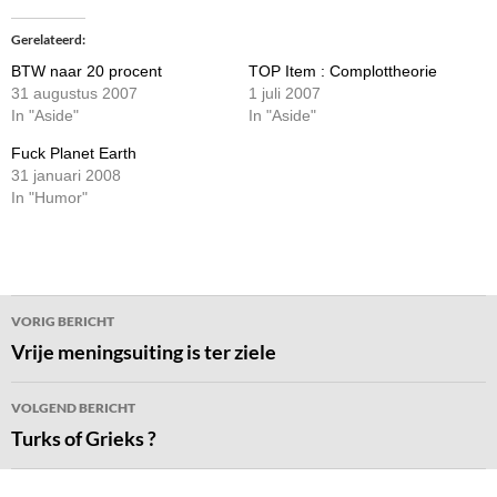
Gerelateerd
BTW naar 20 procent
TOP Item : Complottheorie
31 augustus 2007
1 juli 2007
In "Aside"
In "Aside"
Fuck Planet Earth
31 januari 2008
In "Humor"
Bericht
VORIG BERICHT
navigatie
Vrije meningsuiting is ter ziele
VOLGEND BERICHT
Turks of Grieks ?