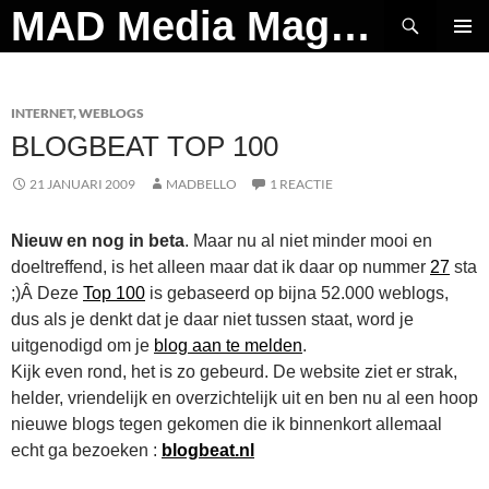
Ga
Zoeken
MAD Media Magazine
naar
PRIMAI
de
MENU
inhoud
INTERNET
,
WEBLOGS
BLOGBEAT TOP 100
21 JANUARI 2009
MADBELLO
1 REACTIE
Nieuw en nog in beta
. Maar nu al niet minder mooi en
doeltreffend, is het alleen maar dat ik daar op nummer
27
sta
;)Â Deze
Top 100
is gebaseerd op bijna 52.000 weblogs,
dus als je denkt dat je daar niet tussen staat, word je
uitgenodigd om je
blog aan te melden
.
Kijk even rond, het is zo gebeurd. De website ziet er strak,
helder, vriendelijk en overzichtelijk uit en ben nu al een hoop
nieuwe blogs tegen gekomen die ik binnenkort allemaal
echt ga bezoeken :
blogbeat.nl