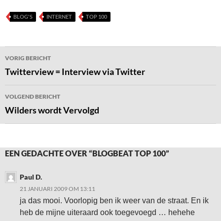
BLOG'S
INTERNET
TOP 100
Bericht
VORIG BERICHT
navigatie
Twitterview = Interview via Twitter
VOLGEND BERICHT
Wilders wordt Vervolgd
EEN GEDACHTE OVER “BLOGBEAT TOP 100”
Paul D.
21 JANUARI 2009 OM 13:11
ja das mooi. Voorlopig ben ik weer van de straat. En ik
heb de mijne uiteraard ook toegevoegd … hehehe