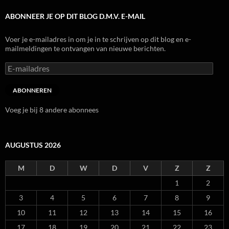
ABONNEER JE OP DIT BLOG D.M.V. E-MAIL
Voer je e-mailadres in om je in te schrijven op dit blog en e-
mailmeldingen te ontvangen van nieuwe berichten.
E-
mailadres
ABONNEREN
Voeg je bij 8 andere abonnees
AUGUSTUS 2026
M
D
W
D
V
Z
Z
1
2
3
4
5
6
7
8
9
10
11
12
13
14
15
16
17
18
19
20
21
22
23