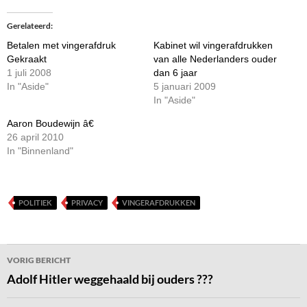
Gerelateerd
Betalen met vingerafdruk
Kabinet wil vingerafdrukken
Gekraakt
van alle Nederlanders ouder
1 juli 2008
dan 6 jaar
In "Aside"
5 januari 2009
In "Aside"
Aaron Boudewijn â€
26 april 2010
In "Binnenland"
POLITIEK
PRIVACY
VINGERAFDRUKKEN
Bericht
VORIG BERICHT
navigatie
Adolf Hitler weggehaald bij ouders ???