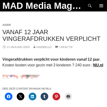
Ga
Zoeken
MAD Media Magazine
naar
PRIMAI
de
MENU
inhoud
ASIDE
VANAF 12 JAAR
VINGERAFDRUKKEN VERPLICHT
15 JANUARI 2009
MADBELLO
1 REACTIE
Vingerafdrukken verplicht voor kinderen vanaf 12 jaar
.
Kosten kosten voor gezin met 3 kinderen ? 240 euro :
NU.nl
DEEL DEZE CONTENT EN MAAK MIJ BLIJ.