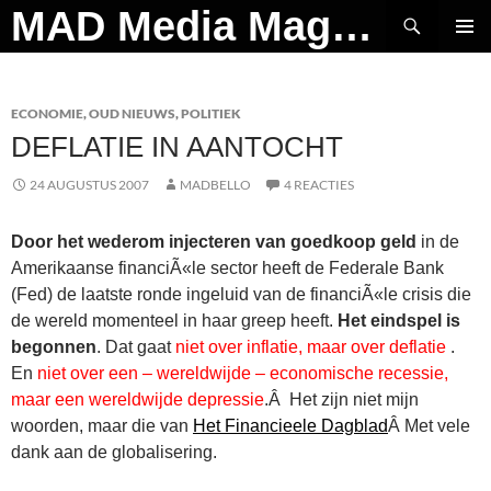
Ga
Zoeken
MAD Media Magazine
naar
PRIMAI
de
MENU
inhoud
ECONOMIE
,
OUD NIEUWS
,
POLITIEK
DEFLATIE IN AANTOCHT
24 AUGUSTUS 2007
MADBELLO
4 REACTIES
Door het wederom injecteren van goedkoop geld
in de
Amerikaanse financiÃ«le sector heeft de Federale Bank
(Fed) de laatste ronde ingeluid van de financiÃ«le crisis die
de wereld momenteel in haar greep heeft.
Het eindspel is
begonnen
. Dat gaat
niet over inflatie, maar over deflatie
.
En
niet over een – wereldwijde – economische recessie,
maar een wereldwijde depressie
.Â Het zijn niet mijn
woorden, maar die van
Het Financieele Dagblad
Â Met vele
dank aan de globalisering.