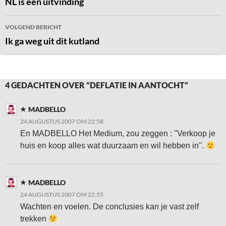
navigatie
NL is een uitvinding
VOLGEND BERICHT
Ik ga weg uit dit kutland
4 GEDACHTEN OVER “DEFLATIE IN AANTOCHT”
MADBELLO
24 AUGUSTUS 2007 OM 22:58
En MADBELLO Het Medium, zou zeggen : ''Verkoop je
huis en koop alles wat duurzaam en wil hebben in''.
MADBELLO
24 AUGUSTUS 2007 OM 22:55
Wachten en voelen. De conclusies kan je vast zelf
trekken