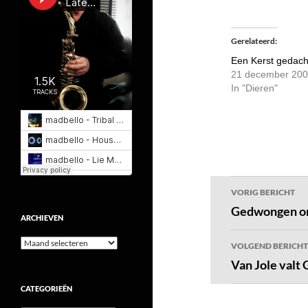
Gerelateerd
Een Kerst gedach
21 december 20
In "Dieren"
Bericht
VORIG BERICHT
navigatie
Gedwongen om
ARCHIEVEN
Archieven
VOLGEND BERICHT
Van Jole valt 
CATEGORIEËN