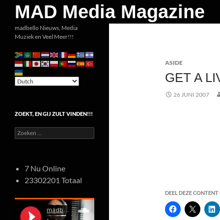
Zoeken
MAD Media Magazine
Ga
madbello Nieuws, Media
Muziek en Veel Meer!!!
naar
de
ASIDE
inhoud
GET A LI
26 JUNI 2007
ZOEKT, EN GIJ ZULT VINDEN!!!
Zoeken
naar:
7 Nu Online
23302201 Totaal
DEEL DEZE CONTENT E