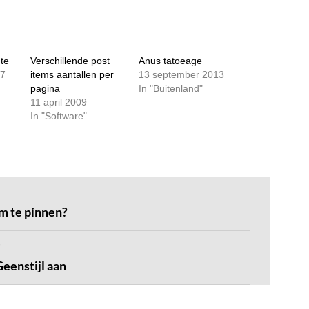
te
Verschillende post
Anus tatoeage
07
items aantallen per
13 september 2013
pagina
In "Buitenland"
11 april 2009
In "Software"
 te pinnen?
Geenstijl aan