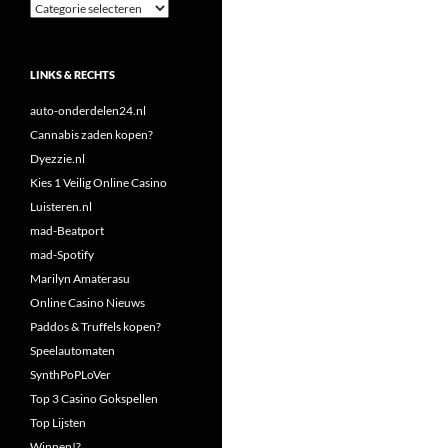
Categorieën
LINKS & RECHTS
auto-onderdelen24.nl
Cannabis zaden kopen?
Dyezzie.nl
Kies 1 Veilig Online Casino
Luisteren.nl
mad-Beatport
mad-Spotify
Marilyn Amaterasu
Online Casino Nieuws
Paddos & Truffels kopen?
Speelautomaten
SynthPoPLoVer
Top 3 Casino Gokspellen
Top Lijsten
Winnen!?