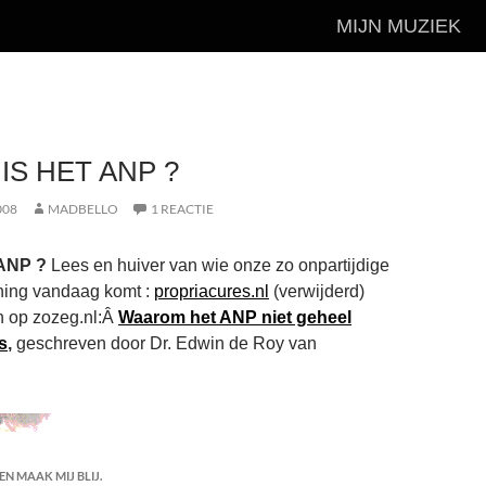
MIJN MUZIEK
IS HET ANP ?
008
MADBELLO
1 REACTIE
t ANP
?
Lees en huiver van wie onze zo onpartijdige
ning vandaag komt :
propriacures.nl
(verwijderd)
n op zozeg.nl:Â
Waarom het ANP niet geheel
s
,
geschreven door Dr. Edwin de Roy van
N MAAK MIJ BLIJ.