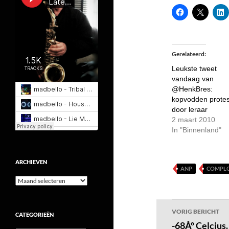
Gerelateerd
Leukste tweet
vandaag van
@HenkBres:
kopvodden protes
door leraar
2 maart 2010
In "Binnenland"
ARCHIEVEN
ANP
COMPL
Archieven
Bericht
VORIG BERICHT
CATEGORIEËN
navigatie
-68Âº Celcius