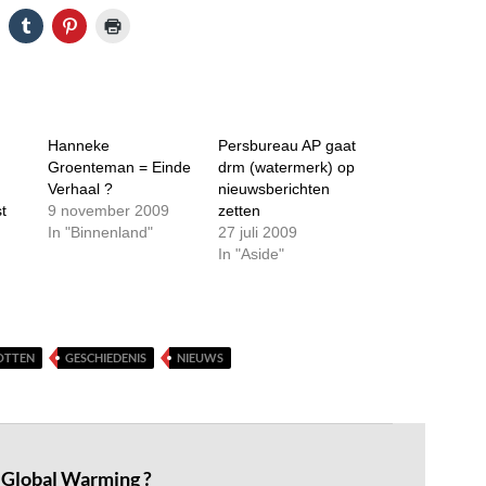
Hanneke
Persbureau AP gaat
Groenteman = Einde
drm (watermerk) op
Verhaal ?
nieuwsberichten
t
9 november 2009
zetten
In "Binnenland"
27 juli 2009
In "Aside"
OTTEN
GESCHIEDENIS
NIEUWS
. Global Warming ?