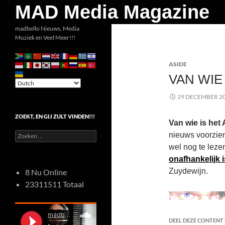
Zoeken
MAD Media Magazine
Ga
madbello Nieuws, Media
Muziek en Veel Meer!!!
naar
de
ASIDE
inhoud
VAN WIE 
29 DECEMBER 2
ZOEKT, EN GIJ ZULT VINDEN!!!
Van wie is he
Zoeken
nieuws voorzie
naar:
wel nog te leze
onafhankelijk i
Zuydewijn.
8 Nu Online
23311511 Totaal
DEEL DEZE CONTENT E