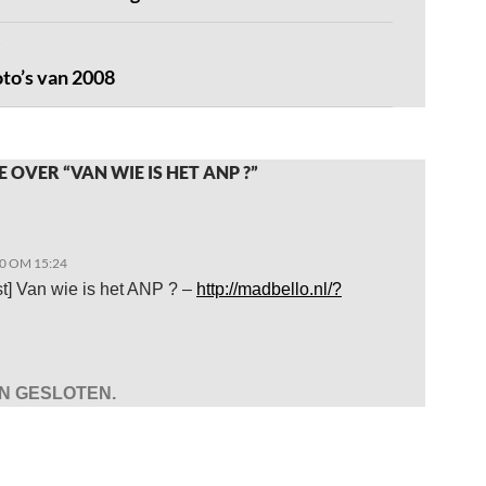
to’s van 2008
 OVER “VAN WIE IS HET ANP ?”
0 OM 15:24
t] Van wie is het ANP ? –
http://madbello.nl/?
JN GESLOTEN.