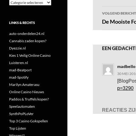
Categorieën
VOLGEND BERICHT
De Mooiste Fo
LINKS & RECHTS
auto-onderdelen24.nl
Cannabis zaden kopen?
EEN GEDACHTE
Dyezzie.nl
Kies 1 Veilig Online Casino
Luisteren.nl
madbello
mad-Beatport
30 MEI 201
mad-Spotify
[BlogPos
Marilyn Amaterasu
p=3290
Online Casino Nieuws
Paddos & Truffels kopen?
Speelautomaten
REACTIES ZI
SynthPoPLoVer
Top 3 Casino Gokspellen
Top Lijsten
Winnen!?