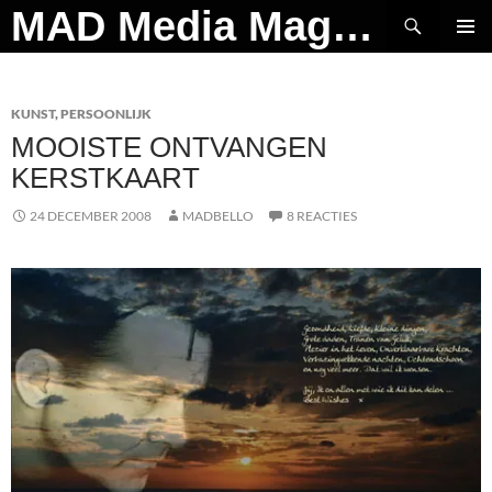
Ga
Zoeken
MAD Media Magazine
naar
PRIMAI
de
MENU
inhoud
KUNST
,
PERSOONLIJK
MOOISTE ONTVANGEN
KERSTKAART
24 DECEMBER 2008
MADBELLO
8 REACTIES