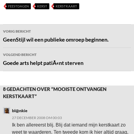
FEESTDAGEN
KERST
KERSTKAART
Bericht
VORIG BERICHT
navigatie
GeenStijl wil een publieke omroep beginnen.
VOLGEND BERICHT
Goede arts helpt patiÃ«nt sterven
8 GEDACHTEN OVER “MOOISTE ONTVANGEN
KERSTKAART”
bl@nkie
27 DECEMBER 2008 OM 00:03
Ik ben allereerst blij. Blij dat iemand mijn kerstkaart zo
weet te waarderen. Ten tweede kom ik hier altijd graag,