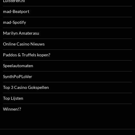
Luisteren.nl
mad-Beatport
mad-Spotify
Marilyn Amaterasu
Online Casino Nieuws
Paddos & Truffels kopen?
Speelautomaten
SynthPoPLoVer
Top 3 Casino Gokspellen
Top Lijsten
Winnen!?