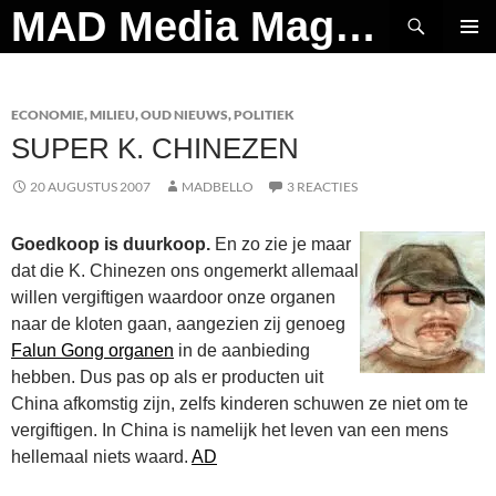
Ga
Zoeken
MAD Media Magazine
naar
PRIMAI
de
MENU
inhoud
ECONOMIE
,
MILIEU
,
OUD NIEUWS
,
POLITIEK
SUPER K. CHINEZEN
20 AUGUSTUS 2007
MADBELLO
3 REACTIES
Goedkoop is duurkoop.
En zo zie je maar
dat die K. Chinezen ons ongemerkt allemaal
willen vergiftigen waardoor onze organen
naar de kloten gaan, aangezien zij genoeg
Falun Gong organen
in de aanbieding
hebben. Dus pas op als er producten uit
China afkomstig zijn, zelfs kinderen schuwen ze niet om te
vergiftigen. In China is namelijk het leven van een mens
hellemaal niets waard.
AD