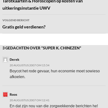
navigatie
Tarotkaarten & Horoscopen op kosten van
uitkeringsinstantie UWV
VOLGEND BERICHT
Gratis geld verdienen?
3 GEDACHTEN OVER “SUPER K. CHINEZEN”
Derek
20 AUGUSTUS 2007 OM 15:54
Boycot het rode gevaar, hun economie moet sowieso
afkoelen.
Roos
20 AUGUSTUS 2007 OM 12:41
En dat zijn nou van die zorgwekkende berichten he!