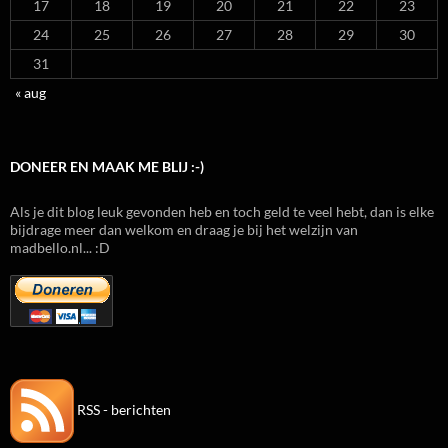
17
18
19
20
21
22
23
24
25
26
27
28
29
30
31
« aug
DONEER EN MAAK ME BLIJ :-)
Als je dit blog leuk gevonden heb en toch geld te veel hebt, dan is elke
bijdrage meer dan welkom en draag je bij het welzijn van
madbello.nl... :D
RSS - berichten