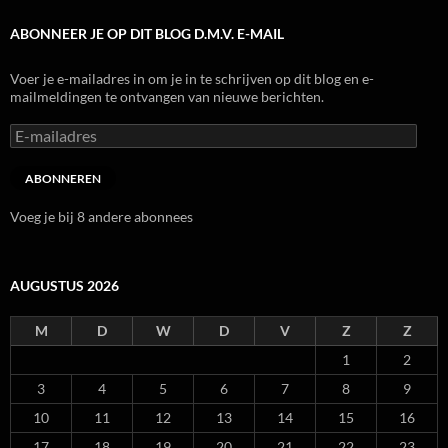
ABONNEER JE OP DIT BLOG D.M.V. E-MAIL
Voer je e-mailadres in om je in te schrijven op dit blog en e-
mailmeldingen te ontvangen van nieuwe berichten.
E-
mailadres
ABONNEREN
Voeg je bij 8 andere abonnees
AUGUSTUS 2026
M
D
W
D
V
Z
Z
1
2
3
4
5
6
7
8
9
10
11
12
13
14
15
16
17
18
19
20
21
22
23