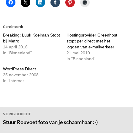
Gerelateerd
Breaking: Luuk Koelman Stopt
Hostingprovider Greenhost
bij Metro
stopt per direct met het
14 april 2016
loggen van e-mailverkeer
In "Binnenland"
21 mei 2010
In "Binnenland"
WordPress Direct
25 november 2008
In "Internet"
Bericht
VORIG BERICHT
navigatie
Stuur Rouvoet foto van je schaamhaar :-)