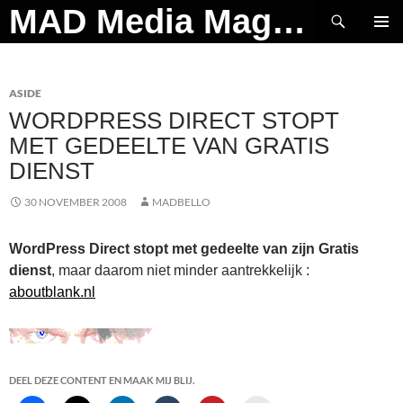
Ga
Zoeken
MAD Media Magazine
naar
PRIMAI
de
MENU
inhoud
ASIDE
WORDPRESS DIRECT STOPT
MET GEDEELTE VAN GRATIS
DIENST
30 NOVEMBER 2008
MADBELLO
WordPress Direct stopt met gedeelte van zijn Gratis
dienst
, maar daarom niet minder aantrekkelijk :
aboutblank.nl
DEEL DEZE CONTENT EN MAAK MIJ BLIJ.