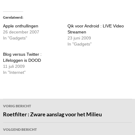
Gerelateerd
Apple onthullingen
Qik voor Android : LIVE Video
26 december 2007
Streamen
In "Gadgets"
23 juni 2009
In "Gadgets"
Blog versus Twitter :
Lifeloggen is DOOD
11 juli 2009
In "Internet"
Bericht
VORIG BERICHT
navigatie
Roetfilter : Zware aanslag voor het Milieu
VOLGEND BERICHT