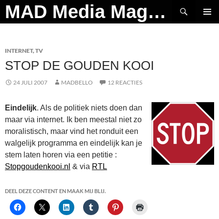
Ga
Zoeken
MAD Media Magazine
naar
PRIMAI
de
MENU
inhoud
INTERNET
,
TV
STOP DE GOUDEN KOOI
24 JULI 2007
MADBELLO
12 REACTIES
Eindelijk
. Als de politiek niets doen dan
maar via internet. Ik ben meestal niet zo
moralistisch, maar vind het ronduit een
walgelijk programma en eindelijk kan je
stem laten horen via een petitie :
Stopgoudenkooi.nl
& via
RTL
DEEL DEZE CONTENT EN MAAK MIJ BLIJ.