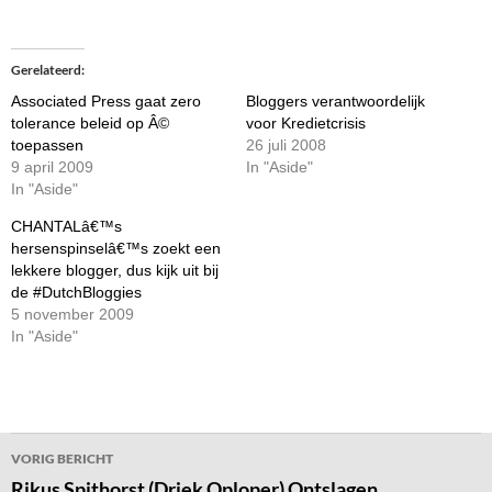
Gerelateerd
Associated Press gaat zero
Bloggers verantwoordelijk
tolerance beleid op Â©
voor Kredietcrisis
toepassen
26 juli 2008
9 april 2009
In "Aside"
In "Aside"
CHANTALâ€™s
hersenspinselâ€™s zoekt een
lekkere blogger, dus kijk uit bij
de #DutchBloggies
5 november 2009
In "Aside"
Bericht
VORIG BERICHT
navigatie
Rikus Spithorst (Driek Oploper) Ontslagen