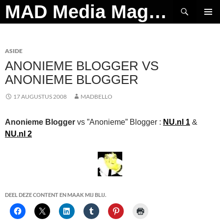
Ga
Zoeken
MAD Media Magazine
naar
PRIMAI
de
MENU
inhoud
ASIDE
ANONIEME BLOGGER VS
ANONIEME BLOGGER
17 AUGUSTUS 2008
MADBELLO
Anonieme Blogger
vs ”Anonieme” Blogger :
NU.nl 1
&
NU.nl 2
DEEL DEZE CONTENT EN MAAK MIJ BLIJ.