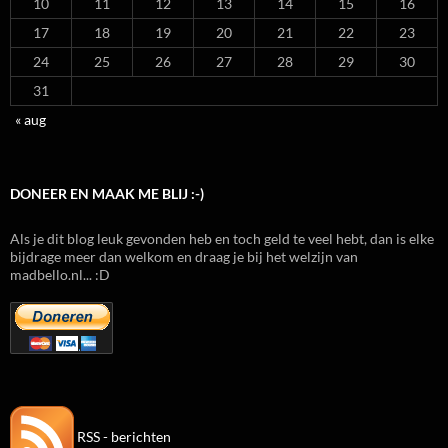
10
11
12
13
14
15
16
17
18
19
20
21
22
23
24
25
26
27
28
29
30
31
« aug
DONEER EN MAAK ME BLIJ :-)
Als je dit blog leuk gevonden heb en toch geld te veel hebt, dan is elke
bijdrage meer dan welkom en draag je bij het welzijn van
madbello.nl... :D
RSS - berichten