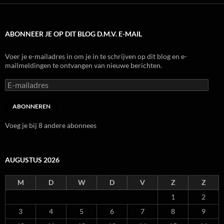
ABONNEER JE OP DIT BLOG D.M.V. E-MAIL
Voer je e-mailadres in om je in te schrijven op dit blog en e-
mailmeldingen te ontvangen van nieuwe berichten.
E-
mailadres
ABONNEREN
Voeg je bij 8 andere abonnees
AUGUSTUS 2026
M
D
W
D
V
Z
Z
1
2
3
4
5
6
7
8
9