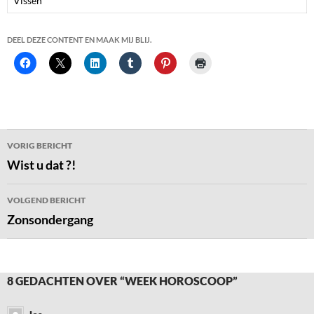
Vissen
DEEL DEZE CONTENT EN MAAK MIJ BLIJ.
Bericht
VORIG BERICHT
navigatie
Wist u dat ?!
VOLGEND BERICHT
Zonsondergang
8 GEDACHTEN OVER “WEEK HOROSCOOP”