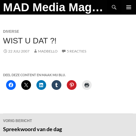
Ga
Zoeken
MAD Media Magazine
naar
PRIMAI
de
MENU
inhoud
DIVERSE
WIST U DAT ?!
22 JULI 2007
MADBELLO
5 REACTIES
DEEL DEZE CONTENT EN MAAK MIJ BLIJ.
Bericht
VORIG BERICHT
navigatie
Spreekwoord van de dag