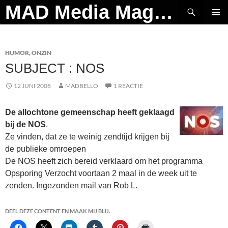
Ga
Zoeken
MAD Media Magazine
naar
PRIMAI
de
MENU
inhoud
HUMOR
,
ONZIN
SUBJECT : NOS
12 JUNI 2008
MADBELLO
1 REACTIE
De allochtone gemeenschap heeft geklaagd
bij de NOS
.
Ze vinden, dat ze te weinig zendtijd krijgen bij
de publieke omroepen
De NOS heeft zich bereid verklaard om het programma
Opsporing Verzocht voortaan 2 maal in de week uit te
zenden. Ingezonden mail van Rob L.
DEEL DEZE CONTENT EN MAAK MIJ BLIJ.