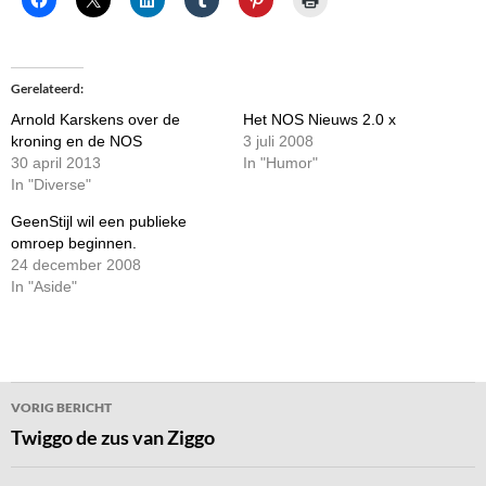
Gerelateerd
Arnold Karskens over de
Het NOS Nieuws 2.0 x
kroning en de NOS
3 juli 2008
30 april 2013
In "Humor"
In "Diverse"
GeenStijl wil een publieke
omroep beginnen.
24 december 2008
In "Aside"
Bericht
VORIG BERICHT
navigatie
Twiggo de zus van Ziggo