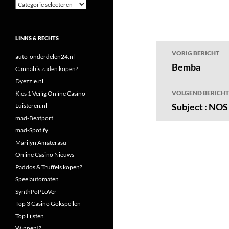
Categorieën
LINKS & RECHTS
Bericht
VORIG BERICHT
auto-onderdelen24.nl
navigatie
Bemba
Cannabis zaden kopen?
Dyezzie.nl
VOLGEND BERICHT
Kies 1 Veilig Online Casino
Subject : NOS
Luisteren.nl
mad-Beatport
mad-Spotify
Marilyn Amaterasu
Online Casino Nieuws
Paddos & Truffels kopen?
Speelautomaten
SynthPoPLoVer
Top 3 Casino Gokspellen
Top Lijsten
Winnen!?