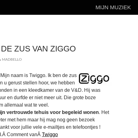
MIJN MUZIEK
DE ZUS VAN ZIGGO
MADBELLO
. Mijn naam is Twiggo. Ik ben de zus
kan u gerust stellen hoor, we hebben
onden in een kleedkamer van de V&D. Hij was
ur en durfde er niet meer uit. Die grote boze
 allemaal wat te veel.
 zijn vertrouwde tehuis voor begeleid wonen
. Het
eter met hem maar hij mag nog geen bezoek
kt voor jullie vele e-mailtjes en telefoontjes !
d.Â Comment vanÂ
Twiggo