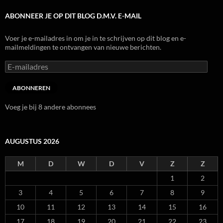
ABONNEER JE OP DIT BLOG D.M.V. E-MAIL
Voer je e-mailadres in om je in te schrijven op dit blog en e-
mailmeldingen te ontvangen van nieuwe berichten.
E-
mailadres
ABONNEREN
Voeg je bij 8 andere abonnees
AUGUSTUS 2026
M
D
W
D
V
Z
Z
1
2
3
4
5
6
7
8
9
10
11
12
13
14
15
16
17
18
19
20
21
22
23