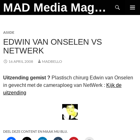
Ga
Zoeken
MAD Media Magazine
naar
PRIMAI
de
MENU
inhoud
ASIDE
EDWIN VAN ONSELEN VS
NETWERK
16 APRIL 2008
MADBELLO
Uitzending gemist ?
Plastisch chirurg Edwin van Onselen
in gevecht met de cameraploeg van NetWerk :
Kijk de
uitzending
DEEL DEZE CONTENT EN MAAK MIJ BLIJ.