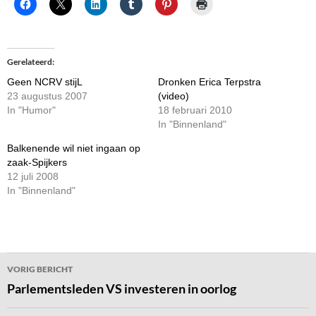
Gerelateerd
Geen NCRV stijL
Dronken Erica Terpstra
23 augustus 2007
(video)
In "Humor"
18 februari 2010
In "Binnenland"
Balkenende wil niet ingaan op
zaak-Spijkers
12 juli 2008
In "Binnenland"
Bericht
VORIG BERICHT
navigatie
Parlementsleden VS investeren in oorlog