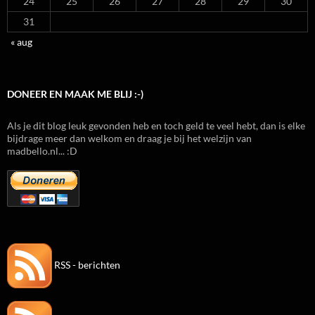
24
25
26
27
28
29
30
31
« aug
DONEER EN MAAK ME BLIJ :-)
Als je dit blog leuk gevonden heb en toch geld te veel hebt, dan is elke
bijdrage meer dan welkom en draag je bij het welzijn van
madbello.nl... :D
RSS - berichten