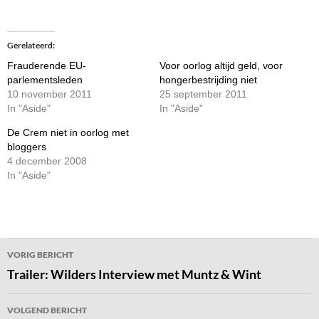
Gerelateerd
Frauderende EU-
Voor oorlog altijd geld, voor
parlementsleden
hongerbestrijding niet
10 november 2011
25 september 2011
In "Aside"
In "Aside"
De Crem niet in oorlog met
bloggers
4 december 2008
In "Aside"
Bericht
VORIG BERICHT
navigatie
Trailer: Wilders Interview met Muntz & Wint
VOLGEND BERICHT