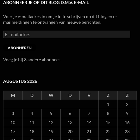
ABONNEER JE OP DIT BLOG D.M.V. E-MAIL
Voer je e-mailadres in om je in te schrijven op dit blog en e-
mailmeldingen te ontvangen van nieuwe berichten.
E-
mailadres
ABONNEREN
Voeg je bij 8 andere abonnees
AUGUSTUS 2026
M
D
W
D
V
Z
Z
1
2
3
4
5
6
7
8
9
10
11
12
13
14
15
16
17
18
19
20
21
22
23