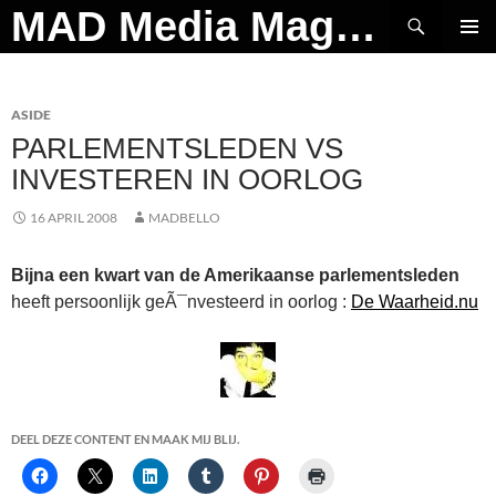
Ga
Zoeken
MAD Media Magazine
naar
PRIMAI
de
MENU
inhoud
ASIDE
PARLEMENTSLEDEN VS
INVESTEREN IN OORLOG
16 APRIL 2008
MADBELLO
Bijna een kwart van de Amerikaanse parlementsleden
heeft persoonlijk geÃ¯nvesteerd in oorlog :
De Waarheid.nu
DEEL DEZE CONTENT EN MAAK MIJ BLIJ.