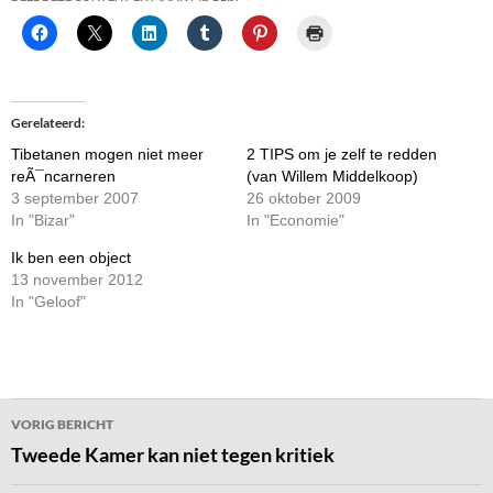
Gerelateerd
Tibetanen mogen niet meer
2 TIPS om je zelf te redden
reÃ¯ncarneren
(van Willem Middelkoop)
3 september 2007
26 oktober 2009
In "Bizar"
In "Economie"
Ik ben een object
13 november 2012
In "Geloof"
Bericht
VORIG BERICHT
navigatie
Tweede Kamer kan niet tegen kritiek