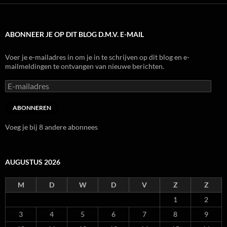
ABONNEER JE OP DIT BLOG D.M.V. E-MAIL
Voer je e-mailadres in om je in te schrijven op dit blog en e-
mailmeldingen te ontvangen van nieuwe berichten.
E-
mailadres
ABONNEREN
Voeg je bij 8 andere abonnees
AUGUSTUS 2026
M
D
W
D
V
Z
Z
1
2
3
4
5
6
7
8
9