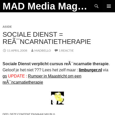
Ga
Zoeken
MAD Media Magazine
naar
PRIMAI
de
MENU
inhoud
ASIDE
SOCIALE DIENST =
REÃ¯NCARNATIETHERAPIE
11 APRIL 2008
MADBELLO
1 REACTIE
Sociale Dienst verplicht cursus reÃ¯ncarnatie therapie
.
Geloof je het niet ??? Lees het zelf maar :
limburger.nl
via
gs
UPDATE :
Rumoer in Maastricht om een
reÃ¯ncarnatietherapie
DEEL DEZE CONTENT EN MAAK MIJ BLIJ.