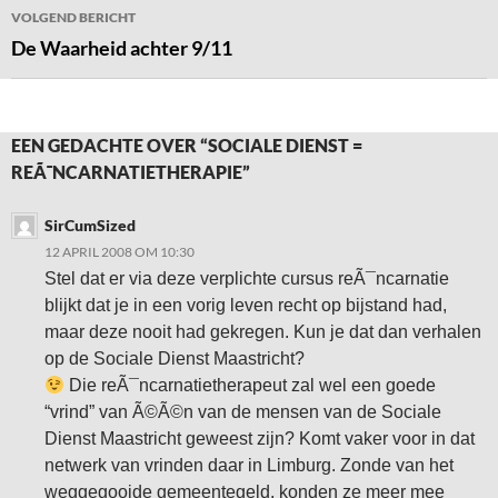
VOLGEND BERICHT
De Waarheid achter 9/11
EEN GEDACHTE OVER “SOCIALE DIENST =
REÃ¯NCARNATIETHERAPIE”
SirCumSized
12 APRIL 2008 OM 10:30
Stel dat er via deze verplichte cursus reÃ¯ncarnatie
blijkt dat je in een vorig leven recht op bijstand had,
maar deze nooit had gekregen. Kun je dat dan verhalen
op de Sociale Dienst Maastricht?
Die reÃ¯ncarnatietherapeut zal wel een goede
“vrind” van Ã©Ã©n van de mensen van de Sociale
Dienst Maastricht geweest zijn? Komt vaker voor in dat
netwerk van vrinden daar in Limburg. Zonde van het
weggegooide gemeentegeld, konden ze meer mee