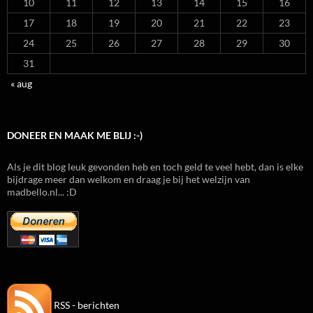
10
11
12
13
14
15
16
17
18
19
20
21
22
23
24
25
26
27
28
29
30
31
« aug
DONEER EN MAAK ME BLIJ :-)
Als je dit blog leuk gevonden heb en toch geld te veel hebt, dan is elke
bijdrage meer dan welkom en draag je bij het welzijn van
madbello.nl... :D
RSS - berichten