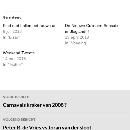
Gerelateerd
Kind met ballen eet rauwe ui
De Nieuwe Culinaire Sensatie
6 juli 2013
in Blogland!!!
In "Bizar"
19 april 2019
In "Voeding"
Weekend Tweets
14 mei 2016
In "Twitter"
Bericht
VORIG BERICHT
navigatie
Carnavals kraker van 2008 ?
VOLGEND BERICHT
Peter R. de Vries vs Joran van der sloot