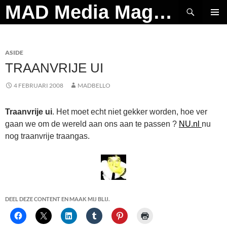
Ga
Zoeken
MAD Media Magazine
naar
PRIMAI
de
MENU
inhoud
ASIDE
TRAANVRIJE UI
4 FEBRUARI 2008
MADBELLO
Traanvrije ui
. Het moet echt niet gekker worden, hoe ver
gaan we om de wereld aan ons aan te passen ?
NU.nl
nu
nog traanvrije traangas.
DEEL DEZE CONTENT EN MAAK MIJ BLIJ.