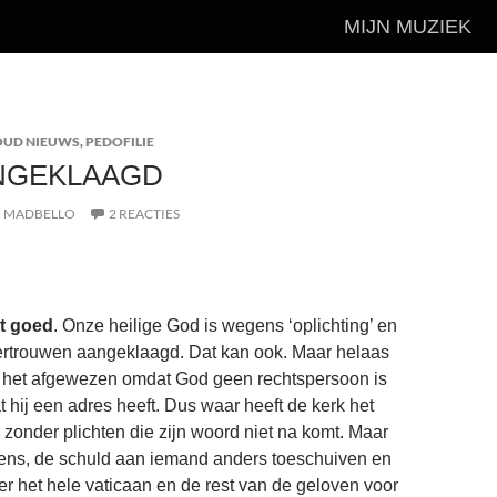
MIJN MUZIEK
OUD NIEUWS
,
PEDOFILIE
NGEKLAAGD
MADBELLO
2 REACTIES
et goed
. Onze heilige God is wegens ‘oplichting’ en
vertrouwen aangeklaagd. Dat kan ook. Maar helaas
r het afgewezen omdat God geen rechtspersoon is
t hij een adres heeft. Dus waar heeft de kerk het
zonder plichten die zijn woord niet na komt. Maar
mens, de schuld aan iemand anders toeschuiven en
r het hele vaticaan en de rest van de geloven voor