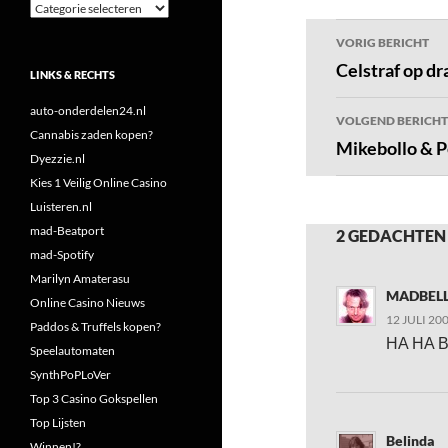
Categorieën
Bericht
VORIG BERICHT
navigatie
Celstraf op d
LINKS & RECHTS
auto-onderdelen24.nl
VOLGEND BERICHT
Cannabis zaden kopen?
Mikebollo & P
Dyezzie.nl
Kies 1 Veilig Online Casino
Luisteren.nl
mad-Beatport
2 GEDACHTEN
mad-Spotify
Marilyn Amaterasu
MADBEL
Online Casino Nieuws
12 JULI 20
Paddos & Truffels kopen?
HA HA Be
Speelautomaten
SynthPoPLoVer
Top 3 Casino Gokspellen
Top Lijsten
Belinda
Winnen!?