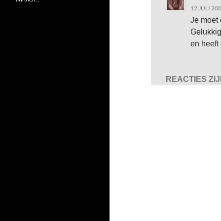
12 JULI 20
Je moet 
Gelukkig
en heeft
REACTIES ZI