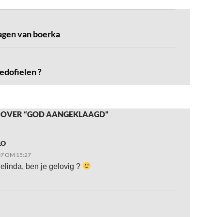
ragen van boerka
edofielen ?
 OVER “GOD AANGEKLAAGD”
LO
07 OM 15:27
linda, ben je gelovig ?