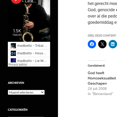
het gerecht moe
God, genocide e
over al die pedo
goedemiddag en 
DEEL DEZE CONTENT E
Gerelateerd
God heeft
Homoseksualiteit
ARCHIEVEN
Geschapen
24 juli 2008
Archieven
In "Binnenland"
CATEGORIEËN