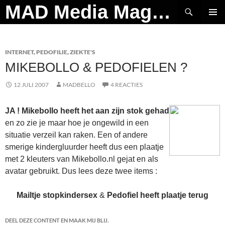
Ga
Zoeken
MAD Media Magazine
naar
PRIMAI
de
MENU
inhoud
INTERNET
,
PEDOFILIE
,
ZIEKTE'S
MIKEBOLLO & PEDOFIELEN ?
12 JULI 2007
MADBELLO
4 REACTIES
JA ! Mikebollo heeft het aan zijn stok gehad
en zo zie je maar hoe je ongewild in een
situatie verzeil kan raken. Een of andere
smerige kindergluurder heeft dus een plaatje
met 2 kleuters van Mikebollo.nl gejat en als
avatar gebruikt. Dus lees deze twee items :
Mailtje stopkindersex
&
Pedofiel heeft plaatje terug
DEEL DEZE CONTENT EN MAAK MIJ BLIJ.