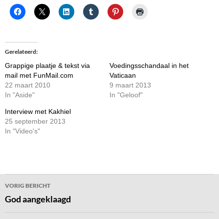
Gerelateerd
Grappige plaatje & tekst via
Voedingsschandaal in het
mail met FunMail.com
Vaticaan
22 maart 2010
9 maart 2013
In "Aside"
In "Geloof"
Interview met Kakhiel
25 september 2013
In "Video's"
Bericht
VORIG BERICHT
navigatie
God aangeklaagd