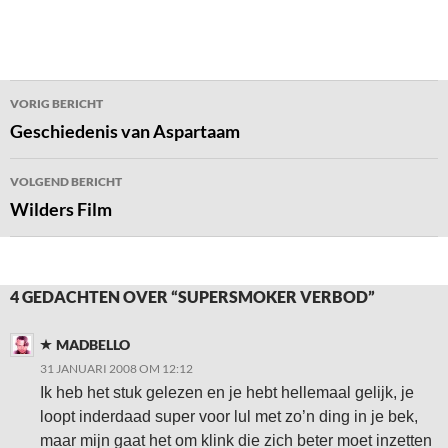
Bericht
VORIG BERICHT
navigatie
Geschiedenis van Aspartaam
VOLGEND BERICHT
Wilders Film
4 GEDACHTEN OVER “SUPERSMOKER VERBOD”
MADBELLO
31 JANUARI 2008 OM 12:12
Ik heb het stuk gelezen en je hebt hellemaal gelijk, je
loopt inderdaad super voor lul met zo’n ding in je bek,
maar mijn gaat het om klink die zich beter moet inzetten