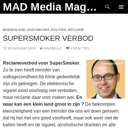
Ga
Zoeken
MAD Media Magazine
naar
PRIMAI
de
MENU
inhoud
BINNENLAND
,
OUD NIEUWS
,
POLITIEK
,
RECLAME
SUPERSMOKER VERBOD
28 JANUARI 2008
MADBELLO
4 REACTIES
Reclameverbod voor SuperSmoker
.
Zo te zien heeft minister van
volksgezondheid Ab Klink gedeeltelijk
zijn zin gekregen. De elektronische
sigaret word voorlopig niet verboden,
maar reclame daar voor maken wel.
En
waar kan een klein land groot in zijn ?
De bekrompen
kleinzieligheid van een minister die ons wil doen geloven
dat hij het met ons goed voorheeft, maar ook weer niet de
ballen heeft om de sigaret, alcoholische dranken en alle