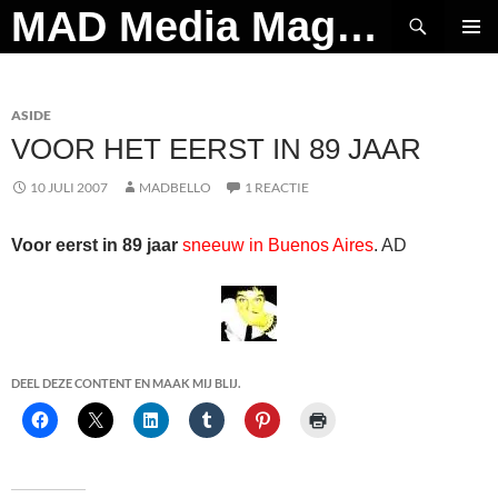
Ga
Zoeken
MAD Media Magazine
naar
PRIMAI
de
MENU
inhoud
ASIDE
VOOR HET EERST IN 89 JAAR
10 JULI 2007
MADBELLO
1 REACTIE
Voor eerst in 89 jaar
sneeuw in Buenos Aires
. AD
DEEL DEZE CONTENT EN MAAK MIJ BLIJ.