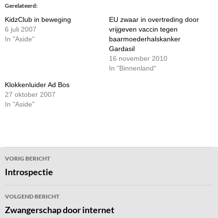
Gerelateerd
KidzClub in beweging
EU zwaar in overtreding door
6 juli 2007
vrijgeven vaccin tegen
In "Aside"
baarmoederhalskanker
Gardasil
16 november 2010
In "Binnenland"
Klokkenluider Ad Bos
27 oktober 2007
In "Aside"
Bericht
VORIG BERICHT
navigatie
Introspectie
VOLGEND BERICHT
Zwangerschap door internet