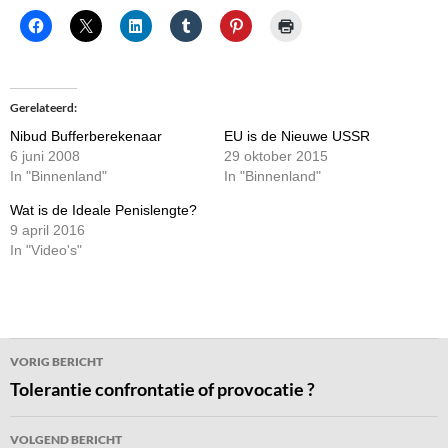
Gerelateerd
Nibud Bufferberekenaar
EU is de Nieuwe USSR
6 juni 2008
29 oktober 2015
In "Binnenland"
In "Binnenland"
Wat is de Ideale Penislengte?
9 april 2016
In "Video's"
Bericht
VORIG BERICHT
navigatie
Tolerantie confrontatie of provocatie ?
VOLGEND BERICHT