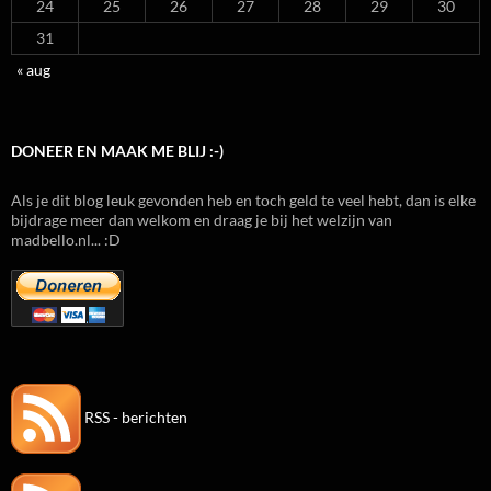
24
25
26
27
28
29
30
31
« aug
DONEER EN MAAK ME BLIJ :-)
Als je dit blog leuk gevonden heb en toch geld te veel hebt, dan is elke
bijdrage meer dan welkom en draag je bij het welzijn van
madbello.nl... :D
RSS - berichten