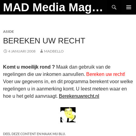
Ga
Zoeken
MAD Media Magazine
naar
PRIMAI
de
MENU
inhoud
ASIDE
BEREKEN UW RECHT
4 JANUARI 2008
MADBELLO
Komt u moeilijk rond ?
Maak dan gebruik van de
regelingen die uw inkomen aanvullen.
Bereken uw recht!
Voer uw gegevens in, en dit programma berekent voor welke
regelingen u in aanmerking komt. U leest meteen waar en
hoe u het geld aanvraagt.
Berekenuwrecht.nl
DEEL DEZE CONTENT EN MAAK MIJ BLIJ.