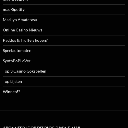
mad-Spotify
Marilyn Amaterasu
Online Casino Nieuws
Paddos & Truffels kopen?
Speelautomaten
SynthPoPLoVer
Top 3 Casino Gokspellen
Top Lijsten
Winnen!?
ABONNEER JE OP DIT BLOG D.M.V. E-MAIL