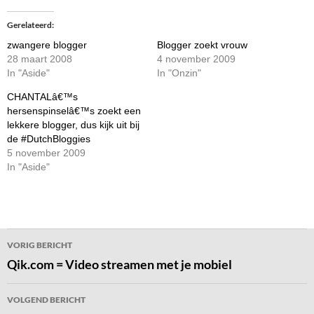
Gerelateerd
zwangere blogger
Blogger zoekt vrouw
28 maart 2008
4 november 2009
In "Aside"
In "Onzin"
CHANTALâ€™s
hersenspinselâ€™s zoekt een
lekkere blogger, dus kijk uit bij
de #DutchBloggies
5 november 2009
In "Aside"
Bericht
VORIG BERICHT
navigatie
Qik.com = Video streamen met je mobiel
VOLGEND BERICHT