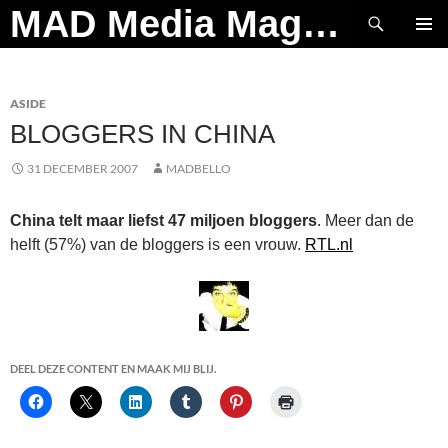
Ga
Zoeken
MAD Media Magazine
naar
PRIMAI
de
MENU
inhoud
ASIDE
BLOGGERS IN CHINA
31 DECEMBER 2007
MADBELLO
China telt maar liefst 47 miljoen bloggers
. Meer dan de
helft (57%) van de bloggers is een vrouw.
RTL.nl
DEEL DEZE CONTENT EN MAAK MIJ BLIJ.