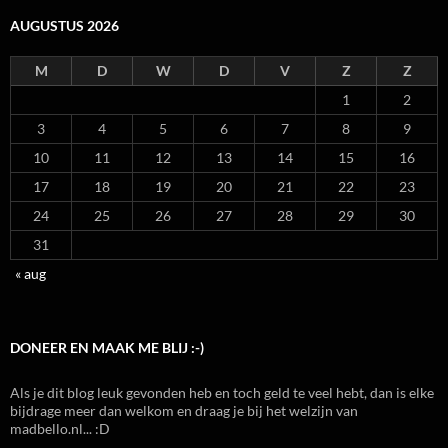
AUGUSTUS 2026
M
D
W
D
V
Z
Z
1
2
3
4
5
6
7
8
9
10
11
12
13
14
15
16
17
18
19
20
21
22
23
24
25
26
27
28
29
30
31
« aug
DONEER EN MAAK ME BLIJ :-)
Als je dit blog leuk gevonden heb en toch geld te veel hebt, dan is elke
bijdrage meer dan welkom en draag je bij het welzijn van
madbello.nl... :D