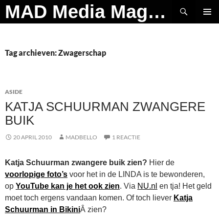
Ga
Zoeken
MAD Media Magazine
naar
PRIMAI
de
MENU
inhoud
Tag archieven: Zwagerschap
ASIDE
KATJA SCHUURMAN ZWANGERE
BUIK
20 APRIL 2010
MADBELLO
1 REACTIE
Katja Schuurman zwangere buik zien?
Hier de
voorlopige foto’s
voor het in de LINDA is te bewonderen,
op
YouTube kan je het ook zien
. Via
NU.nl
en tja! Het geld
moet toch ergens vandaan komen. Of toch liever
Katja
Schuurman in Bikini
Â zien?