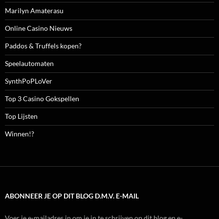
Marilyn Amaterasu
Online Casino Nieuws
Paddos & Truffels kopen?
Speelautomaten
SynthPoPLoVer
Top 3 Casino Gokspellen
Top Lijsten
Winnen!?
ABONNEER JE OP DIT BLOG D.M.V. E-MAIL
Voer je e-mailadres in om je in te schrijven op dit blog en e-