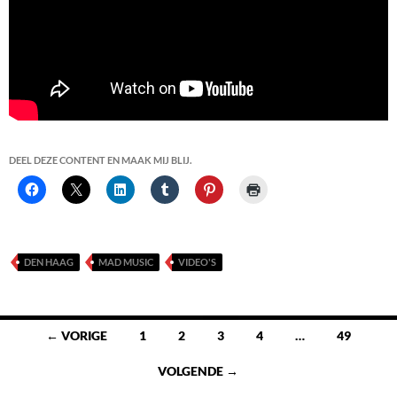
DEEL DEZE CONTENT EN MAAK MIJ BLIJ.
DEN HAAG
MAD MUSIC
VIDEO'S
Berichten
← VORIGE
1
2
3
4
…
49
navigatie
VOLGENDE →