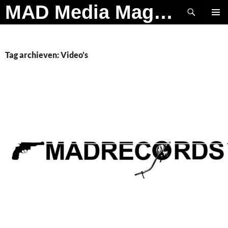
Ga
Zoeken
MAD Media Magazine
naar
PRIMAI
de
MENU
inhoud
Tag archieven: Video’s