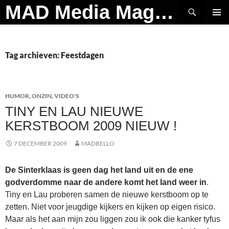
Ga
Zoeken
MAD Media Magazine
naar
PRIMAI
de
MENU
inhoud
Tag archieven: Feestdagen
HUMOR
,
ONZIN
,
VIDEO'S
TINY EN LAU NIEUWE
KERSTBOOM 2009 NIEUW !
7 DECEMBER 2009
MADBELLO
De Sinterklaas is geen dag het land uit en de ene
godverdomme naar de andere komt het land weer in
.
Tiny en Lau proberen samen de nieuwe kerstboom op te
zetten. Niet voor jeugdige kijkers en kijken op eigen risico.
Maar als het aan mijn zou liggen zou ik ook die kanker tyfus