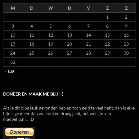
M
D
W
D
V
Z
Z
1
2
3
4
5
6
7
8
9
10
11
12
13
14
15
16
17
18
19
20
21
22
23
24
25
26
27
28
29
30
31
« aug
DONEER EN MAAK ME BLIJ :-)
Als je dit blog leuk gevonden heb en toch geld te veel hebt, dan is elke
bijdrage meer dan welkom en draag je bij het welzijn van
madbello.nl... :D