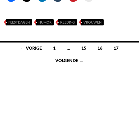
FEESTDAGEN
HUMOR
KLEDING
VROUWEN
Berichten
← VORIGE
1
…
15
16
17
navigatie
VOLGENDE →