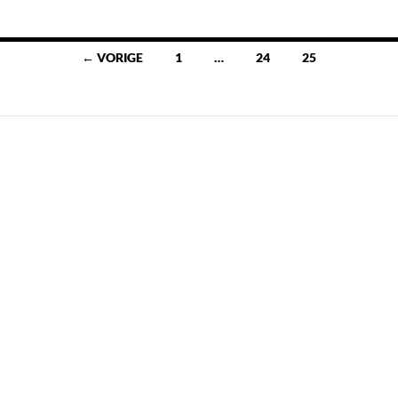
Berichten
← VORIGE
1
…
24
25
navigatie