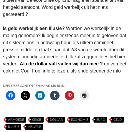
sluiers van de economie oplicht, Magie en spiritualiteit van
het geld aantoont. Word geld werkelijk uit het niets
gecreeerd ?
Is geld werkelijk een illusie?
Worden we werkelijk in de
maling genomen? Ik begin er steeds meer in te geloven dat
dit sisteem ons in bedwang houd als ultiem crimineel
pressie middel en laat staan dat 2/3 van de wereld door dit
systeem onnodig armoede leid. Ik zal zeggen, lees het hier
verder :
Als de dollar valt vallen wij dan mee ?
en vergeet
ook niet
Cour Fool.info
te lezen, als ondersteunende info
DEEL DEZE CONTENT EN MAAK MIJ BLIJ.
ARMOEDE
CRISIS
DOLLAR
ECONOMIE
EURO
GELD
ILLUSIE
INFLATIE