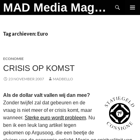
Ga
Zoeken
MAD Media Magazine
naar
PRIMAI
de
MENU
inhoud
Tag archieven: Euro
ECONOMIE
CRISIS OP KOMST
23 NOVEMBER 2007
MADBELLO
Als de dollar valt vallen wij dan mee?
Zonder twijfel zal dat gebeuren en de
vraag is niet meer of er crisis komt, maar
wanneer.
Sterke euro wordt probleem
. Nu
ben ik een leuk lang artikel tegen
gekomen op Argusoog, die een beetje de