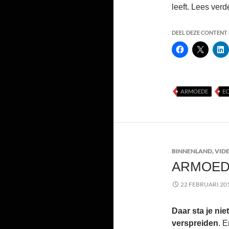
leeft. Lees ver
DEEL DEZE CONTENT E
ARMOEDE
E
BINNENLAND
,
VIDE
ARMOED
22 FEBRUARI 20
Daar sta je niet
verspreiden
. E