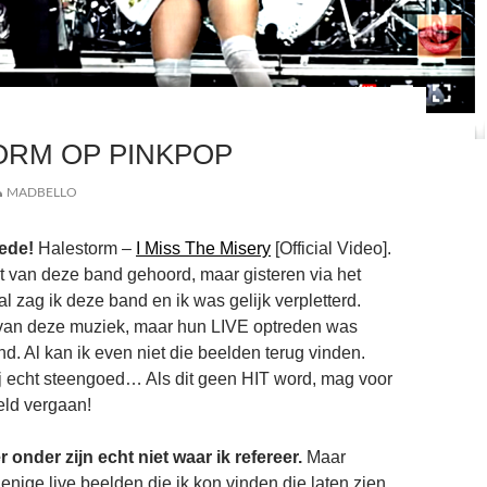
ORM OP PINKPOP
MADBELLO
ede!
Halestorm –
I Miss The Misery
[Official Video].
t van deze band gehoord, maar gisteren via het
l zag ik deze band en ik was gelijk verpletterd.
t van deze muziek, maar hun LIVE optreden was
nd. Al kan ik even niet die beelden terug vinden.
zij echt steengoed… Als dit geen HIT word, mag voor
eld vergaan!
 onder zijn echt niet waar ik refereer.
Maar
nige live beelden die ik kon vinden die laten zien