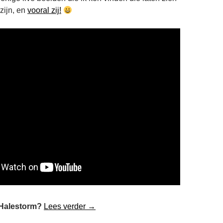
zijn, en
vooral zij!
Halestorm op PinkPop
 Halestorm?
Lees verder
→