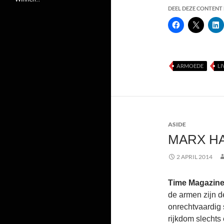
DEEL DEZE CONTENT E
ARMOEDE
LI
ASIDE
MARX HA
2 APRIL 2014
Time Magazine:
de armen zijn d
onrechtvaardig s
rijkdom slechts