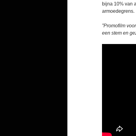
bijna 10% van a
armoedegrens.
”Promofilm voo
een stem en gez