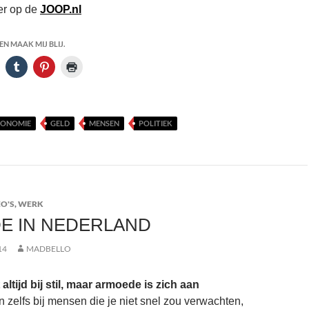
der op de
JOOP.nl
N MAAK MIJ BLIJ.
CONOMIE
GELD
MENSEN
POLITIEK
O'S
,
WERK
E IN NEDERLAND
14
MADBELLO
 altijd bij stil, maar armoede is zich aan
n zelfs bij mensen die je niet snel zou verwachten,