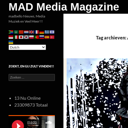
Zoeken
MAD Media Magazine
Ga
madbello Nieuws, Media
Muziek en Veel Meer!!!
naar
de
inhoud
Tag archieven
ZOEKT, EN GIJ ZULT VINDEN!!!
Zoeken
naar:
13 Nu Online
23309873 Totaal