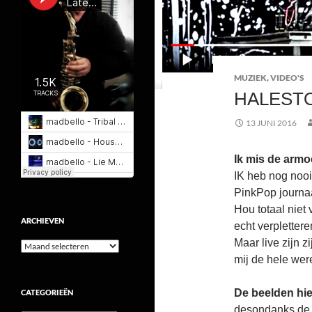
MUZIEK
,
VIDEO'S
HALEST
13 JUNI 2016
Ik mis de armo
IK heb nog nooi
PinkPop journaa
Hou totaal nie
ARCHIEVEN
echt verplettere
Maar live zijn 
Archieven
mij de hele wer
De beelden hier
CATEGORIEËN
desondanks de e