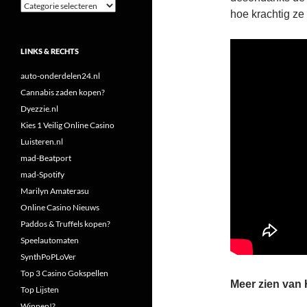
Categorieën
hoe krachtig ze 
LINKS & RECHTS
auto-onderdelen24.nl
Cannabis zaden kopen?
Dyezzie.nl
Kies 1 Veilig Online Casino
Luisteren.nl
mad-Beatport
mad-Spotify
Marilyn Amaterasu
Online Casino Nieuws
Paddos & Truffels kopen?
Speelautomaten
SynthPoPLoVer
Top 3 Casino Gokspellen
Meer zien van
Top Lijsten
Winnen!?