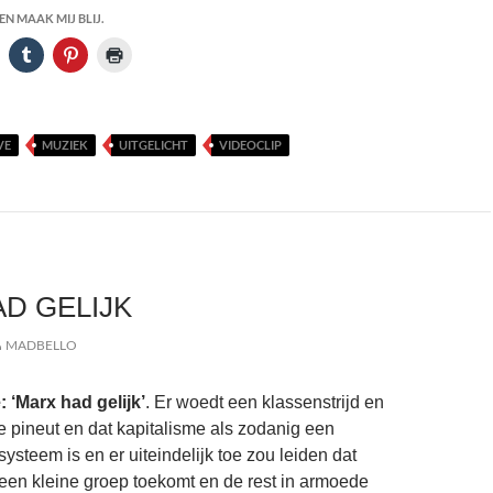
N MAAK MIJ BLIJ.
VE
MUZIEK
UITGELICHT
VIDEOCLIP
D GELIJK
MADBELLO
 ‘Marx had gelijk’
. Er woedt een klassenstrijd en
e pineut en dat kapitalisme als zodanig een
ysteem is en er uiteindelijk toe zou leiden dat
 een kleine groep toekomt en de rest in armoede