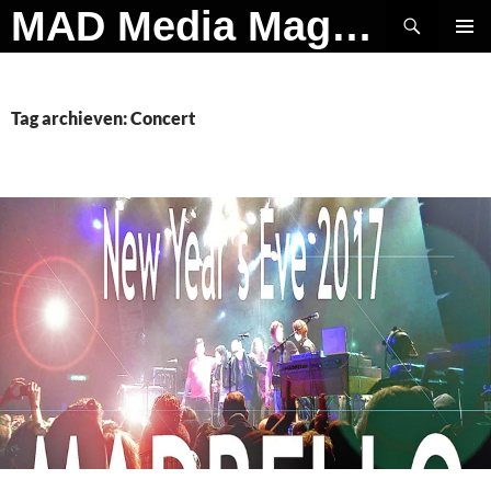
Ga
Zoeken
MAD Media Magazine
naar
PRIMAI
de
MENU
inhoud
Tag archieven: Concert