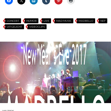
CONCERT
HUMOR
LIVE
MAD MUSIC
MADBELLO
NEP
UITGELICHT
VIDEOCLIPS
MUZIEK