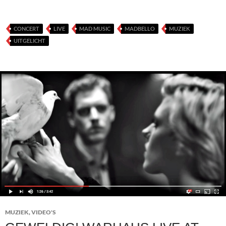
CONCERT
LIVE
MAD MUSIC
MADBELLO
MUZIEK
UITGELICHT
MUZIEK
,
VIDEO'S