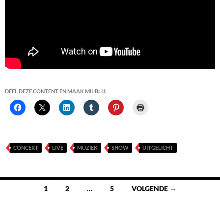
DEEL DEZE CONTENT EN MAAK MIJ BLIJ.
CONCERT
LIVE
MUZIEK
SHOW
UITGELICHT
Berichten
1
2
…
5
VOLGENDE →
navigatie