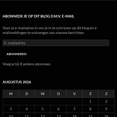
ABONNEER JE OP DIT BLOG D.M.V. E-MAIL
Voer je e-mailadres in om je in te schrijven op dit blog en e-
mailmeldingen te ontvangen van nieuwe berichten.
E-
mailadres
ABONNEREN
Voeg je bij 8 andere abonnees
AUGUSTUS 2026
M
D
W
D
V
Z
Z
1
2
3
4
5
6
7
8
9
10
11
12
13
14
15
16