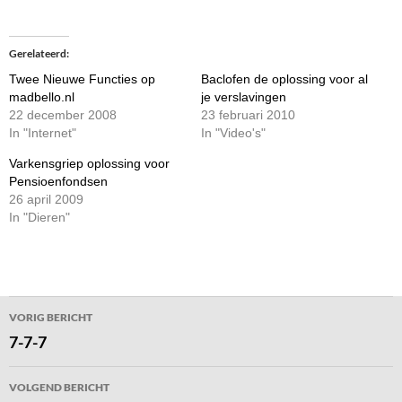
Gerelateerd
Twee Nieuwe Functies op
Baclofen de oplossing voor al
madbello.nl
je verslavingen
22 december 2008
23 februari 2010
In "Internet"
In "Video's"
Varkensgriep oplossing voor
Pensioenfondsen
26 april 2009
In "Dieren"
Bericht
VORIG BERICHT
navigatie
7-7-7
VOLGEND BERICHT