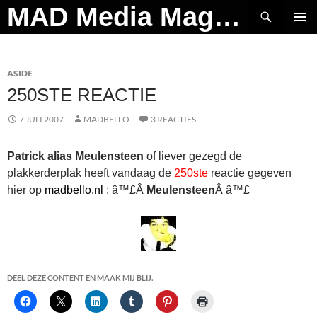
Ga
Zoeken
MAD Media Magazine
naar
PRIMAI
de
MENU
inhoud
ASIDE
250STE REACTIE
7 JULI 2007
MADBELLO
3 REACTIES
Patrick alias Meulensteen
of liever gezegd de
plakkerderplak heeft vandaag de
250ste
reactie gegeven
hier op
madbello.nl
: â™£Â
Meulensteen
Â â™£
DEEL DEZE CONTENT EN MAAK MIJ BLIJ.