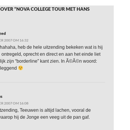
 OVER “NOVA COLLEGE TOUR MET HANS
zed
R 2007 OM 16:32
haha, heb de hele uitzending bekeken wat is hij
 ontregeld, oprecht en direct en aan het einde liet
lijk zijn “borderline” kant zien. In Ã©Ã©n woord:
rleggend
s
R 2007 OM 16:08
tzending, Teeuwen is altijd lachen, vooral de
aarop hij de Jonge een veeg uit de pan gaf.