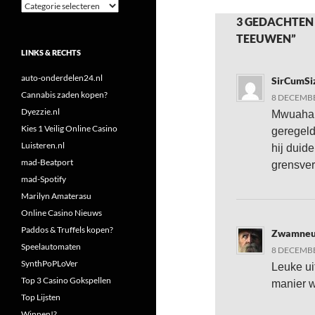
Categorieën
3 GEDACHTEN
TEEUWEN”
LINKS & RECHTS
auto-onderdelen24.nl
SirCumSi
Cannabis zaden kopen?
8 DECEMBE
Dyezzie.nl
Mwuahaha
Kies 1 Veilig Online Casino
geregeld
Luisteren.nl
hij duide
mad-Beatport
grensve
mad-Spotify
Marilyn Amaterasu
Online Casino Nieuws
Paddos & Truffels kopen?
Zwamneu
Speelautomaten
8 DECEMBE
SynthPoPLoVer
Leuke ui
Top 3 Casino Gokspellen
manier w
Top Lijsten
Winnen!?