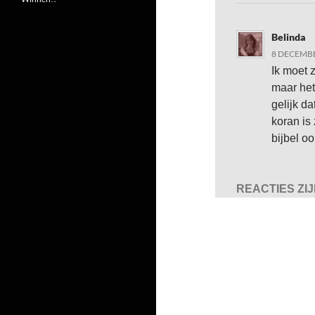
Belinda
8 DECEMBE
Ik moet 
maar het
gelijk d
koran is
bijbel o
REACTIES ZI