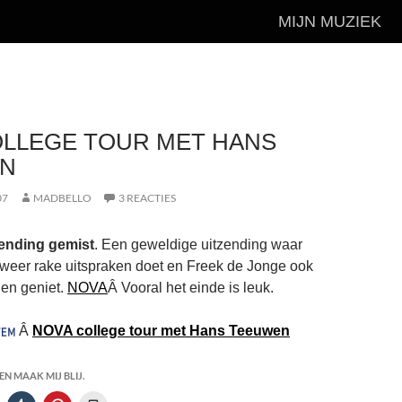
MIJN MUZIEK
OLLEGE TOUR MET HANS
N
07
MADBELLO
3 REACTIES
tzending gemist
. Een geweldige uitzending waar
eer rake uitspraken doet en Freek de Jonge ook
k en geniet.
NOVA
Â Vooral het einde is leuk.
Â
NOVA college tour met Hans Teeuwen
N MAAK MIJ BLIJ.