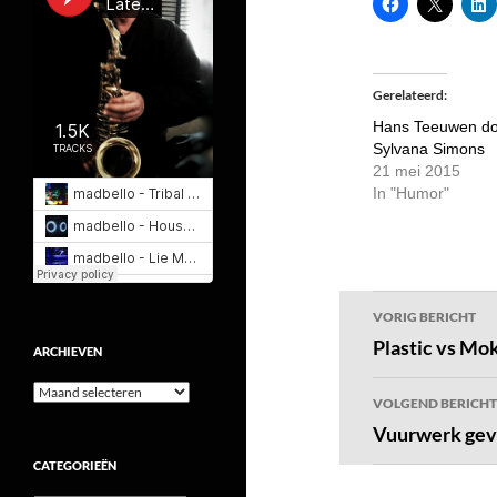
Gerelateerd
Hans Teeuwen do
Sylvana Simons
21 mei 2015
In "Humor"
Bericht
VORIG BERICHT
navigatie
Plastic vs Mo
ARCHIEVEN
Archieven
VOLGEND BERICHT
Vuurwerk geva
CATEGORIEËN