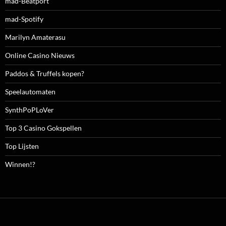
mad-Beatport
mad-Spotify
Marilyn Amaterasu
Online Casino Nieuws
Paddos & Truffels kopen?
Speelautomaten
SynthPoPLoVer
Top 3 Casino Gokspellen
Top Lijsten
Winnen!?