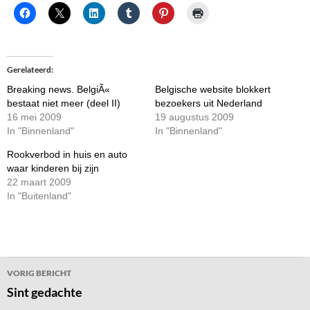
Gerelateerd
Breaking news. BelgiÃ«
Belgische website blokkert
bestaat niet meer (deel II)
bezoekers uit Nederland
16 mei 2009
19 augustus 2009
In "Binnenland"
In "Binnenland"
Rookverbod in huis en auto
waar kinderen bij zijn
22 maart 2009
In "Buitenland"
Bericht
VORIG BERICHT
navigatie
Sint gedachte