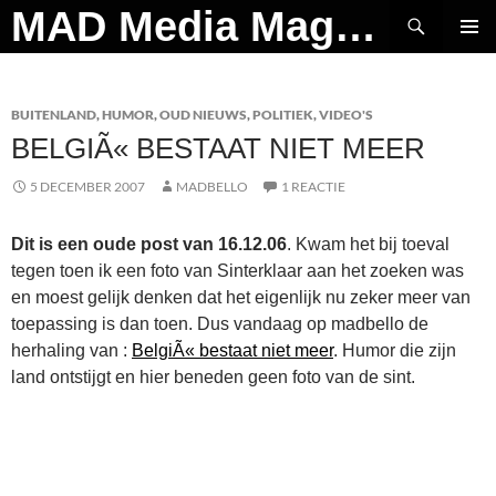
Ga
Zoeken
MAD Media Magazine
naar
PRIMAI
de
MENU
inhoud
BUITENLAND
,
HUMOR
,
OUD NIEUWS
,
POLITIEK
,
VIDEO'S
BELGIÃ« BESTAAT NIET MEER
5 DECEMBER 2007
MADBELLO
1 REACTIE
Dit is een oude post van 16.12.06
. Kwam het bij toeval
tegen toen ik een foto van Sinterklaar aan het zoeken was
en moest gelijk denken dat het eigenlijk nu zeker meer van
toepassing is dan toen. Dus vandaag op madbello de
herhaling van :
BelgiÃ« bestaat niet meer
. Humor die zijn
land ontstijgt en hier beneden geen foto van de sint.