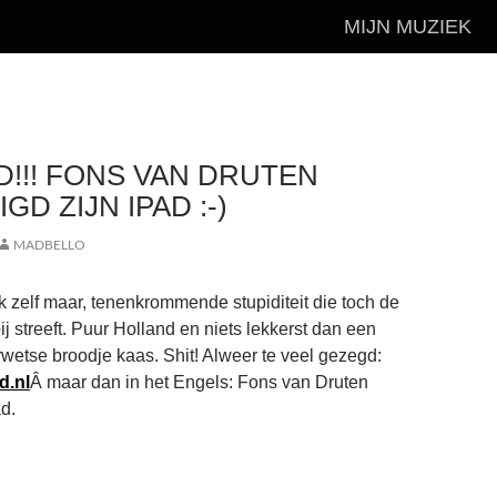
MIJN MUZIEK
!!! FONS VAN DRUTEN
GD ZIJN IPAD :-)
MADBELLO
k zelf maar, tenenkrommende stupiditeit die toch de
bij streeft. Puur Holland en niets lekkerst dan een
etse broodje kaas. Shit! Alweer te veel gezegd:
d.nl
Â maar dan in het Engels: Fons van Druten
d.