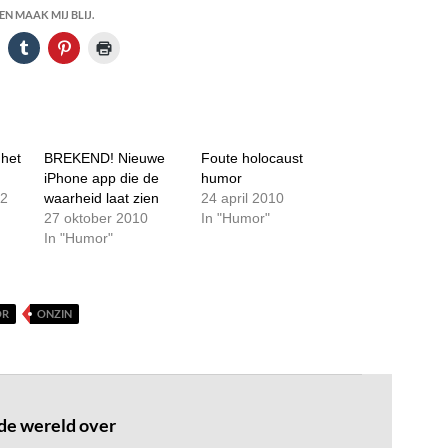
N MAAK MIJ BLIJ.
 het
BREKEND! Nieuwe
Foute holocaust
iPhone app die de
humor
12
waarheid laat zien
24 april 2010
27 oktober 2010
In "Humor"
In "Humor"
OR
ONZIN
de wereld over