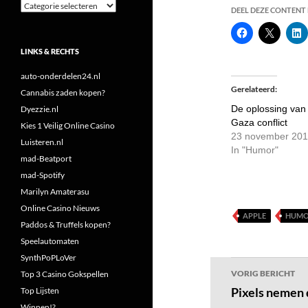
Categorieën
DEEL DEZE CONTENT E
LINKS & RECHTS
auto-onderdelen24.nl
Gerelateerd
Cannabis zaden kopen?
De oplossing van
Dyezzie.nl
Gaza conflict
Kies 1 Veilig Online Casino
23 november 20
Luisteren.nl
In "Humor"
mad-Beatport
mad-Spotify
Marilyn Amaterasu
Online Casino Nieuws
APPLE
HUM
Paddos & Truffels kopen?
Speelautomaten
SynthPoPLoVer
Bericht
VORIG BERICHT
Top 3 Casino Gokspellen
navigatie
Pixels nemen 
Top Lijsten
Winnen!?