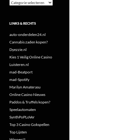
Categorieën
LINKS & RECHTS
auto-onderdelen24.nl
Cannabis zaden kopen?
Dyezzie.nl
Kies 1 Veilig Online Casino
Luisteren.nl
mad-Beatport
mad-Spotify
Marilyn Amaterasu
Online Casino Nieuws
Paddos & Truffels kopen?
Speelautomaten
SynthPoPLoVer
Top 3 Casino Gokspellen
Top Lijsten
Winnen!?