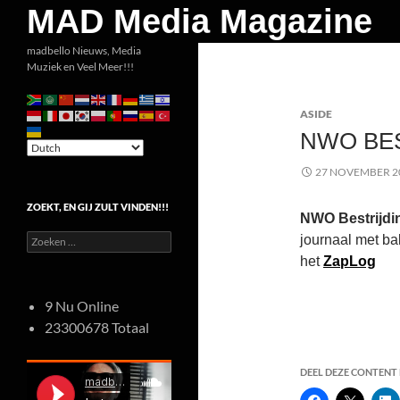
Zoeken
MAD Media Magazine
Ga
madbello Nieuws, Media
Muziek en Veel Meer!!!
naar
de
ASIDE
inhoud
NWO BE
27 NOVEMBER 2
ZOEKT, EN GIJ ZULT VINDEN!!!
NWO Bestrijdi
Zoeken
journaal met b
naar:
het
ZapLog
9 Nu Online
23300678 Totaal
DEEL DEZE CONTENT E