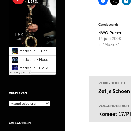
Gerelateerd
NWO Present
14 juni 2008
In "Muziek"
Bericht
VORIG BERICHT
navigatie
Zet je Schoe
ARCHIEVEN
Archieven
VOLGEND BERICHT
Komeet 17/P
CATEGORIEËN