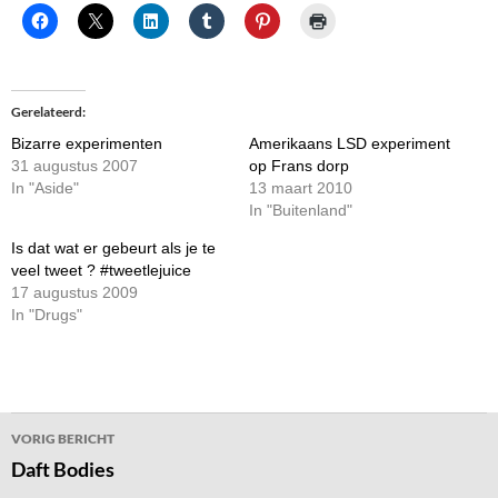
Gerelateerd
Bizarre experimenten
Amerikaans LSD experiment
31 augustus 2007
op Frans dorp
In "Aside"
13 maart 2010
In "Buitenland"
Is dat wat er gebeurt als je te
veel tweet ? #tweetlejuice
17 augustus 2009
In "Drugs"
Bericht
VORIG BERICHT
navigatie
Daft Bodies