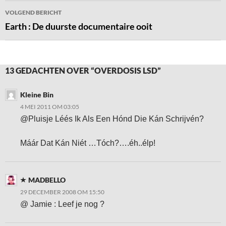
VOLGEND BERICHT
Earth : De duurste documentaire ooit
13 GEDACHTEN OVER “OVERDOSIS LSD”
Kleine Bin
4 MEI 2011 OM 03:05
@Pluisje Léés Ik Als Een Hónd Die Kán Schrijvén?
Máár Dat Kán Niét …Tóch?….éh..élp!
MADBELLO
29 DECEMBER 2008 OM 15:50
@ Jamie : Leef je nog ?