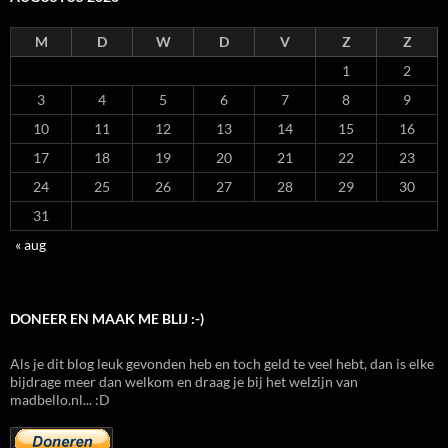
M
D
W
D
V
Z
Z
1
2
3
4
5
6
7
8
9
10
11
12
13
14
15
16
17
18
19
20
21
22
23
24
25
26
27
28
29
30
31
« aug
DONEER EN MAAK ME BLIJ :-)
Als je dit blog leuk gevonden heb en toch geld te veel hebt, dan is elke
bijdrage meer dan welkom en draag je bij het welzijn van
madbello.nl... :D