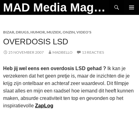
Ga
Zoeken
MAD Media Magazine
naar
PRIMAI
de
MENU
inhoud
BIZAR
,
DRUGS
,
HUMOR
,
MUZIEK
,
ONZIN
,
VIDEO'S
OVERDOSIS LSD
25 NOVEMBER 2007
MADBELLO
13 REACTIES
Heb jij wel eens een overdosis LSD gehad ?
Ik kan je
verzekeren dat het geen pretje is, maar de inzichten die je
krijg zijn ontelbaar en achteraf zeer waardevol. Dit filmpje
slaat alles en mijn een raadsel hoe iemand dit heeft kunnen
maken, absurde creativiteit ten top en gevonden op het
inspiratievolle
ZapLog