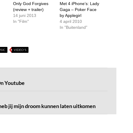
Only God Forgives
Met 4 iPhone’s: Lady
(review + trailer)
Gaga – Poker Face
14 juni 2013
by Applegirl
In "Film"
4 april 2010
In "Buitenland"
SIC
VIDEO'S
On Youtube
 heb jij mijn droom kunnen laten uitkomen