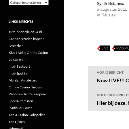
Categorieën
Synth Britannia
5 augustus 2011
In "Muziek"
LINKS & RECHTS
auto-onderdelen24.nl
Cannabis zaden kopen?
Dyezzie.nl
LIVE
MAD MU
Kies 1 Veilig Online Casino
Luisteren.nl
mad-Beatport
Bericht
VORIG BERICHT
mad-Spotify
navigatie
Now LIVE!!! 
Marilyn Amaterasu
Online Casino Nieuws
Paddos & Truffels kopen?
VOLGEND BERICHT
Speelautomaten
Hier bij deze,
SynthPoPLoVer
Top 3 Casino Gokspellen
Top Lijsten
Winnen!?