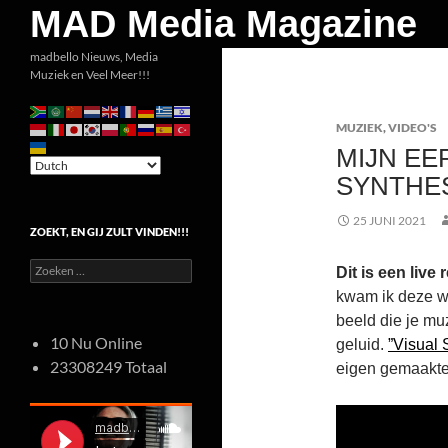
Zoeken
MAD Media Magazine
Ga
madbello Nieuws, Media
Muziek en Veel Meer!!!
naar
de
MUZIEK
,
VIDEO'S
inhoud
MIJN EE
SYNTHE
25 JUNI 2021
ZOEKT, EN GIJ ZULT VINDEN!!!
Zoeken
Dit is een live
naar:
kwam ik deze w
beeld die je mu
10 Nu Online
geluid.
”Visual 
23308249 Totaal
eigen gemaakte 