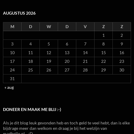
AUGUSTUS 2026
M
D
W
D
V
Z
Z
1
2
3
4
5
6
7
8
9
10
11
12
13
14
15
16
17
18
19
20
21
22
23
24
25
26
27
28
29
30
31
« aug
DONEER EN MAAK ME BLIJ :-)
Als je dit blog leuk gevonden heb en toch geld te veel hebt, dan is elke
bijdrage meer dan welkom en draag je bij het welzijn van
madbello.nl... :D