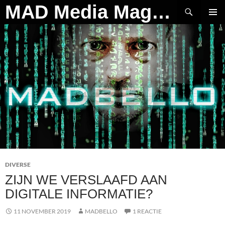
Ga
Zoeken
MAD Media Magazine
naar
PRIMAI
de
MENU
inhoud
DIVERSE
ZIJN WE VERSLAAFD AAN
DIGITALE INFORMATIE?
11 NOVEMBER 2019
MADBELLO
1 REACTIE