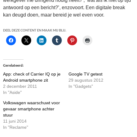
werkgever me dringend nodig heeft?’, ‘wat als ik niet op tijd
antwoord op een bericht?’, enzovoort. Een digitale break
kan deugd doen, maar bereid je wel even voor.
DEEL DEZE CONTENT EN MAAK MIJ BLIJ.
Gerelateerd
App: check of Carrier IQ op je
Google TV getest
Android smartphone zit
29 augustus 2012
2 december 2011
In "Gadgets"
In "Aside"
Volkswagen waarschuwt voor
gevaar smartphone achter
stuur
11 juni 2014
In "Reclame"