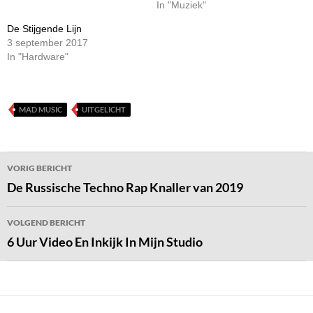
In "Muziek"
De Stijgende Lijn
3 september 2017
In "Hardware"
MAD MUSIC
UITGELICHT
Bericht
VORIG BERICHT
navigatie
De Russische Techno Rap Knaller van 2019
VOLGEND BERICHT
6 Uur Video En Inkijk In Mijn Studio