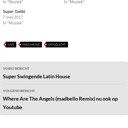
In "Muziek"
In "Muziek"
Super Gelikt
7 mei 2017
In "Muziek"
LIVE
MAD MUSIC
UITGELICHT
Bericht
VORIG BERICHT
navigatie
Super Swingende Latin House
VOLGEND BERICHT
Where Are The Angels (madbello Remix) nu ook op
Youtube