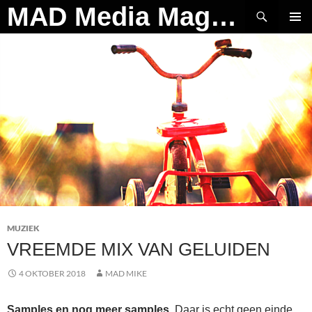
Ga
Zoeken
MAD Media Magazine
naar
PRIMAI
de
MENU
inhoud
MUZIEK
VREEMDE MIX VAN GELUIDEN
4 OKTOBER 2018
MAD MIKE
Samples en nog meer samples.
Daar is echt geen einde