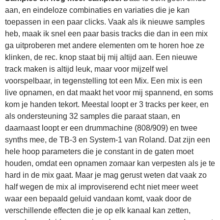
aan, en eindeloze combinaties en variaties die je kan
toepassen in een paar clicks. Vaak als ik nieuwe samples
heb, maak ik snel een paar basis tracks die dan in een mix
ga uitproberen met andere elementen om te horen hoe ze
klinken, de rec. knop staat bij mij altijd aan. Een nieuwe
track maken is altijd leuk, maar voor mijzelf wel
voorspelbaar, in tegenstelling tot een Mix. Een mix is een
live opnamen, en dat maakt het voor mij spannend, en soms
kom je handen tekort. Meestal loopt er 3 tracks per keer, en
als ondersteuning 32 samples die paraat staan, en
daarnaast loopt er een drummachine (808/909) en twee
synths mee, de TB-3 en System-1 van Roland. Dat zijn een
hele hoop parameters die je constant in de gaten moet
houden, omdat een opnamen zomaar kan verpesten als je te
hard in de mix gaat. Maar je mag gerust weten dat vaak zo
half wegen de mix al improviserend echt niet meer weet
waar een bepaald geluid vandaan komt, vaak door de
verschillende effecten die je op elk kanaal kan zetten,