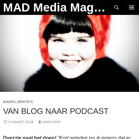
Ga
Zoeken
MAD Media Magazine
naar
PRIMAI
de
MENU
inhoud
RADIO
,
ZIEKTE'S
VAN BLOG NAAR PODCAST
6 MAART 2018
MAD MIKE
Dyezzie gaat het doen!
”Kort geleden las ik ergens dat er