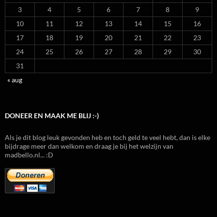
3
4
5
6
7
8
9
10
11
12
13
14
15
16
17
18
19
20
21
22
23
24
25
26
27
28
29
30
31
« aug
DONEER EN MAAK ME BLIJ :-)
Als je dit blog leuk gevonden heb en toch geld te veel hebt, dan is elke
bijdrage meer dan welkom en draag je bij het welzijn van
madbello.nl... :D