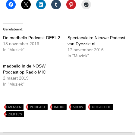
Gerelateerd
De madbello Podcast: DEEL 2
Spectaculaire Nieuwe Podcast
13 november 2016
van Dyezzie.nl
In "Muziek"
17 november 2016
In "Muziek"
madbello In de NOSW
Podcast op Radio MIC
2 maart 2019
In "Muziek"
MENSEN
PODCAST
RADIO
SHOW
UITGELICHT
ZIEKTE'S