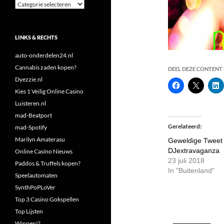
Categorieën
LINKS & RECHTS
auto-onderdelen24.nl
Cannabis zaden kopen?
DEEL DEZE CONTENT E
Dyezzie.nl
Kies 1 Veilig Online Casino
Luisteren.nl
mad-Beatport
Gerelateerd
mad-Spotify
Marilyn Amaterasu
Geweldige Tweet
DJextravaganza
Online Casino Nieuws
23 juli 2018
Paddos & Truffels kopen?
In "Buitenland"
Speelautomaten
SynthPoPLoVer
Top 3 Casino Gokspellen
Top Lijsten
Winnen!?