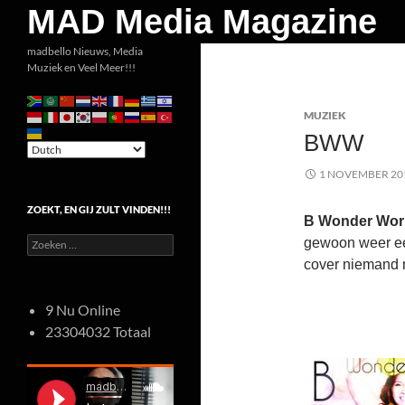
Zoeken
MAD Media Magazine
Ga
madbello Nieuws, Media
Muziek en Veel Meer!!!
naar
de
MUZIEK
inhoud
BWW
1 NOVEMBER 20
ZOEKT, EN GIJ ZULT VINDEN!!!
B Wonder Wor
Zoeken
gewoon weer ee
naar:
cover niemand 
9 Nu Online
23304032 Totaal