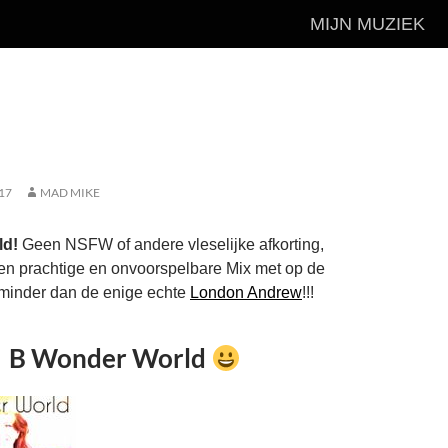
MIJN MUZIEK
17
MAD MIKE
ld!
Geen NSFW of andere vleselijke afkorting,
n prachtige en onvoorspelbare Mix met op de
minder dan de enige echte
London Andrew
!!!
B Wonder World