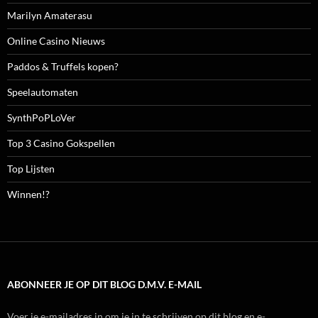
Marilyn Amaterasu
Online Casino Nieuws
Paddos & Truffels kopen?
Speelautomaten
SynthPoPLoVer
Top 3 Casino Gokspellen
Top Lijsten
Winnen!?
ABONNEER JE OP DIT BLOG D.M.V. E-MAIL
Voer je e-mailadres in om je in te schrijven op dit blog en e-