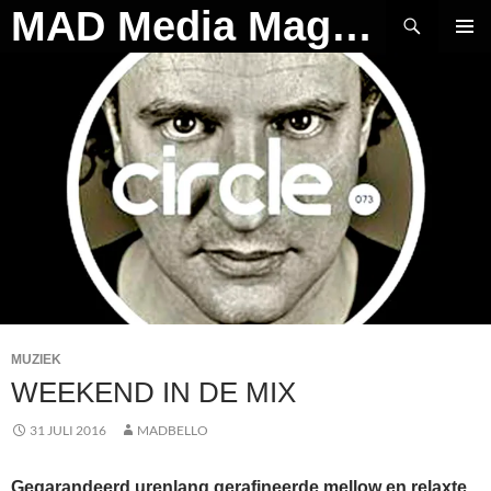
Ga
Zoeken
MAD Media Magazine
naar
PRIMAI
de
MENU
inhoud
MUZIEK
WEEKEND IN DE MIX
31 JULI 2016
MADBELLO
Gegarandeerd urenlang gerafineerde mellow en relaxte