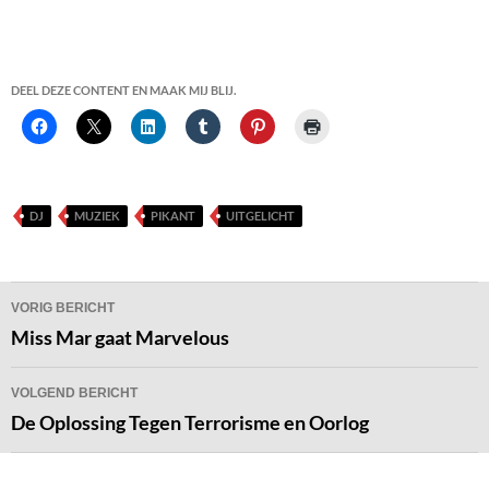
DEEL DEZE CONTENT EN MAAK MIJ BLIJ.
DJ
MUZIEK
PIKANT
UITGELICHT
Bericht
VORIG BERICHT
navigatie
Miss Mar gaat Marvelous
VOLGEND BERICHT
De Oplossing Tegen Terrorisme en Oorlog