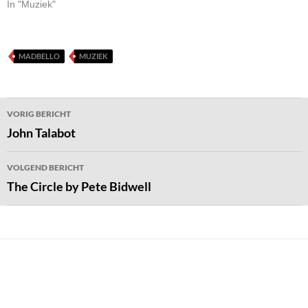
In "Muziek"
MADBELLO
MUZIEK
Bericht
VORIG BERICHT
navigatie
John Talabot
VOLGEND BERICHT
The Circle by Pete Bidwell