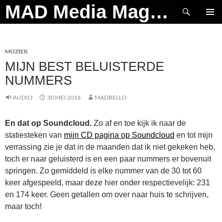
Ga
Zoeken
MAD Media Magazine
naar
PRIMAI
de
MENU
inhoud
MUZIEK
MIJN BEST BELUISTERDE
NUMMERS
AUDIO
30 MEI 2016
MADBELLO
En dat op Soundcloud.
Zo af en toe kijk ik naar de
statiesteken van
mijn CD pagina op Soundcloud
en tot mijn
verrassing zie je dat in de maanden dat ik niet gekeken heb,
toch er naar geluisterd is en een paar nummers er bovenuit
springen. Zo gemiddeld is elke nummer van de 30 tot 60
keer afgespeeld, maar deze hier onder respectievelijk: 231
en 174 keer. Geen getallen om over naar huis te schrijven,
maar toch!