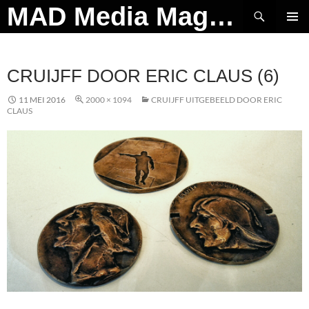
Ga
Zoeken
MAD Media Magazine
naar
PRIMAI
de
MENU
inhoud
CRUIJFF DOOR ERIC CLAUS (6)
11 MEI 2016
2000 × 1094
CRUIJFF UITGEBEELD DOOR ERIC
CLAUS