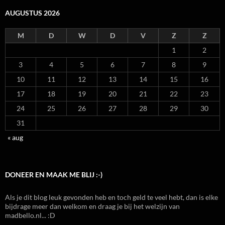
AUGUSTUS 2026
M
D
W
D
V
Z
Z
1
2
3
4
5
6
7
8
9
10
11
12
13
14
15
16
17
18
19
20
21
22
23
24
25
26
27
28
29
30
31
« aug
DONEER EN MAAK ME BLIJ :-)
Als je dit blog leuk gevonden heb en toch geld te veel hebt, dan is elke
bijdrage meer dan welkom en draag je bij het welzijn van
madbello.nl... :D