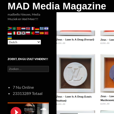
Zoeken
MAD Media Magazine
Ga
madbello Nieuws, Media
Muziek en Veel Meer!!!
naar
de
inhoud
ZOEKT, EN GIJ ZULT VINDEN!!!
Zoeken
naar:
7 Nu Online
23313289 Totaal