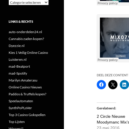
Categorieën
LINKS & RECHTS
auto-onderdelen24.nl
Cannabis zaden kopen?
Dyezzie.nl
Kies 1 Veilig Online Casino
Luisteren.nl
mad-Beatport
mad-Spotify
DEEL DEZE CONTENT E
Marilyn Amaterasu
Online Casino Nieuws
Paddos & Truffels kopen?
Speelautomaten
SynthPoPLoVer
Gerelateerd
Top 3 Casino Gokspellen
2 Circle Nieuwe
Top Lijsten
Moodymanc Mix’
23 mei 2016
Winnen!?