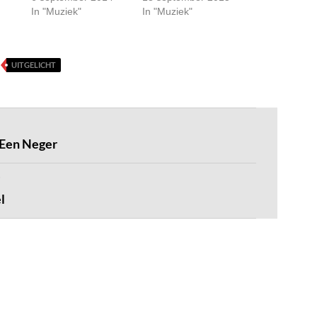
In "Muziek"
In "Muziek"
UITGELICHT
 Een Neger
l