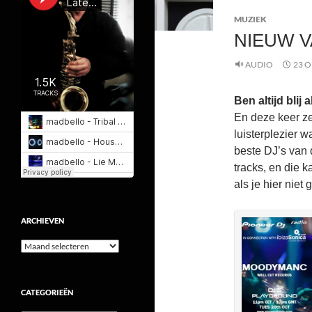
MUZIEK
NIEUW 
AUDIO
23 
Ben altijd bli
En deze keer ze
luisterplezier 
beste DJ’s van
tracks, en die k
als je hier niet
ARCHIEVEN
Archieven
CATEGORIEËN