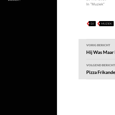
In "Muziek"
DJ
MUZIEK
Bericht
VORIG BERICHT
navigatie
Hij Was Maar
VOLGEND BERICHT
Pizza Frikande