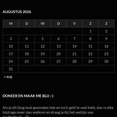
AUGUSTUS 2026
M
D
W
D
V
Z
Z
1
2
3
4
5
6
7
8
9
10
11
12
13
14
15
16
17
18
19
20
21
22
23
24
25
26
27
28
29
30
31
« aug
DONEER EN MAAK ME BLIJ :-)
Als je dit blog leuk gevonden heb en toch geld te veel hebt, dan is elke
bijdrage meer dan welkom en draag je bij het welzijn van
madbello.nl... :D