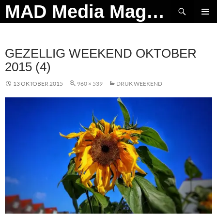
Ga
Zoeken
MAD Media Magazine
naar
PRIMAI
de
MENU
inhoud
GEZELLIG WEEKEND OKTOBER
2015 (4)
13 OKTOBER 2015
960 × 539
DRUK WEEKEND